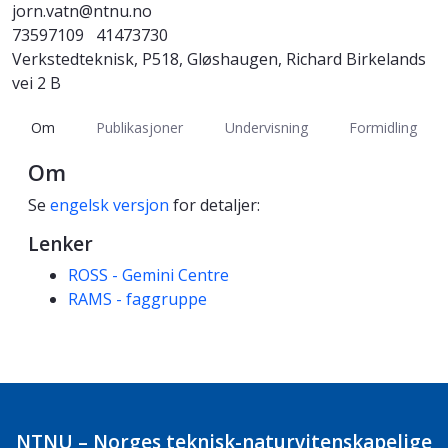
jorn.vatn@ntnu.no
73597109
41473730
Verkstedteknisk, P518, Gløshaugen, Richard Birkelands
vei 2 B
Om
Publikasjoner
Undervisning
Formidling
Om
Se
engelsk versjon
for detaljer:
Lenker
ROSS - Gemini Centre
RAMS - faggruppe
NTNU – Norges teknisk-naturvitenskapelige