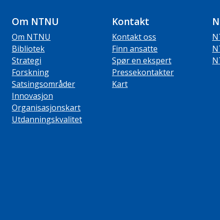
Om NTNU
Kontakt
N
Om NTNU
Kontakt oss
N
Bibliotek
Finn ansatte
N
Strategi
Spør en ekspert
N
Forskning
Pressekontakter
Satsingsområder
Kart
Innovasjon
Organisasjonskart
Utdanningskvalitet
ube