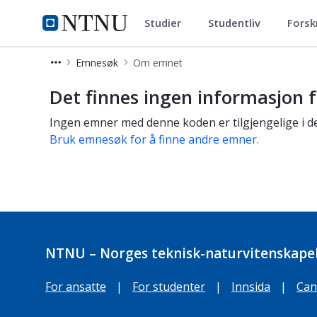
Studier
Studentliv
Forsk
Studier
NTNU Hjemmeside
Emnesøk
Om emnet
Om emnet
Det finnes ingen informasjon f
Ingen emner med denne koden er tilgjengelige i de
Bruk emnesøk for å finne andre emner.
NTNU – Norges teknisk-naturvitenskapel
For ansatte
|
For studenter
|
Innsida
|
Can