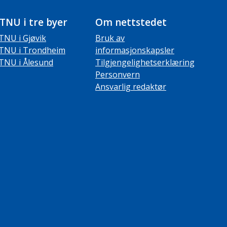
TNU i tre byer
Om nettstedet
TNU i Gjøvik
Bruk av
TNU i Trondheim
informasjonskapsler
TNU i Ålesund
Tilgjengelighetserklæring
Personvern
Ansvarlig redaktør