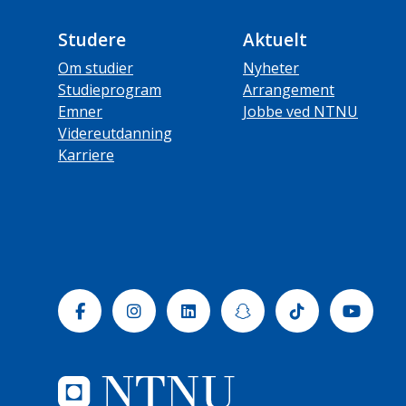
Studere
Aktuelt
Om studier
Nyheter
Studieprogram
Arrangement
Emner
Jobbe ved NTNU
Videreutdanning
Karriere
Facebook
Instagram
Linkedin
Snapchat
Tiktok
Yout