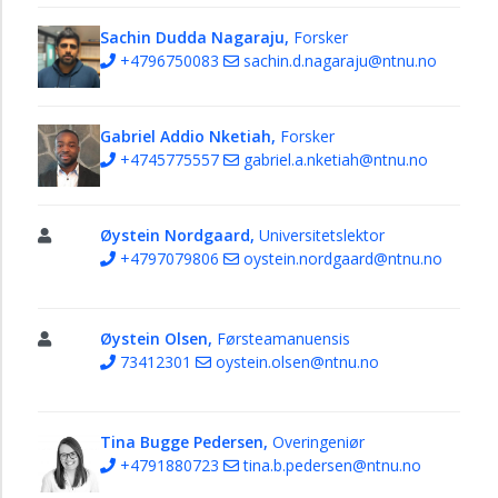
Sachin Dudda Nagaraju,
Forsker
+4796750083
sachin.d.nagaraju@ntnu.no
Gabriel Addio Nketiah,
Forsker
+4745775557
gabriel.a.nketiah@ntnu.no
Øystein Nordgaard,
Universitetslektor
+4797079806
oystein.nordgaard@ntnu.no
Øystein Olsen,
Førsteamanuensis
73412301
oystein.olsen@ntnu.no
Tina Bugge Pedersen,
Overingeniør
+4791880723
tina.b.pedersen@ntnu.no