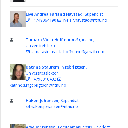
Live Andrea Førland Havstad,
Stipendiat
+4748064190
live.a.f.havstad@ntnu.no
Tamara Viola Hoffmann-Skjøstad,
Universitetslektor
tamaraviolastella.hoffmann@gmail.com
Katrine Staurem Ingebrigtsen,
Universitetslektor
+4790910432
katrine.s.ingebrigtsen@ntnu.no
Håkon Johansen,
Stipendiat
hakon.johansen@ntnu.no
Arve Jørgensen,
Førsteamanuensis, Overlege