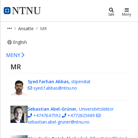
×
Institutt for sirkulasjon og bildedi
NTNU Hjemmeside
Søk
Meny
Ansatte
Ansatte
MR
Anestesi
English
MR
Ansatte - MR - Institutt for sirkulas
Trening,
MENY
sirkulasjon
MR
og
respirasjon
Syed Farhan Abbas,
stipendiat
Ultralyd
syed.f.abbas@ntnu.no
Sebastian Abel-Grüner,
Universitetslektor
+4747647592
+4772825689
sebastian.abel-gruner@ntnu.no