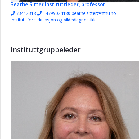
Beathe Sitter
Instituttleder, professor
73412318
+4799024180
beathe.sitter@ntnu.no
Institutt for sirkulasjon og bildediagnostikk
Instituttgruppeleder