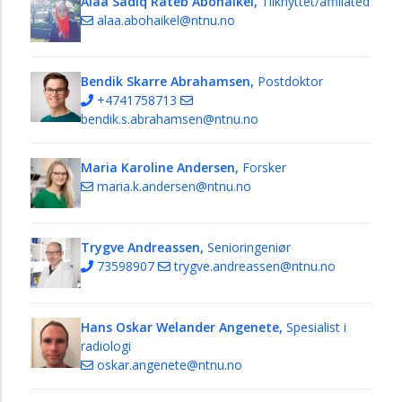
Alaa Sadiq Rateb Abohaikel,
Tilknyttet/affiliated
alaa.abohaikel@ntnu.no
Bendik Skarre Abrahamsen,
Postdoktor
+4741758713
bendik.s.abrahamsen@ntnu.no
Maria Karoline Andersen,
Forsker
maria.k.andersen@ntnu.no
Trygve Andreassen,
Senioringeniør
73598907
trygve.andreassen@ntnu.no
Hans Oskar Welander Angenete,
Spesialist i
radiologi
oskar.angenete@ntnu.no