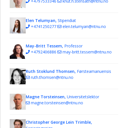
+4797533346
knut.h.stensath@ntnu.no
Elen Telumyan,
Stipendiat
+4741250277
elen.telumyan@ntnu.no
May-Britt Tessem,
Professor
+4792406886
may-britt.tessem@ntnu.no
Ruth Stoklund Thomsen,
Førsteamanuensis
ruth.thomsen@ntnu.no
Magne Torsteinsen,
Universitetslektor
magne.torsteinsen@ntnu.no
Christopher George Lein Trimble,