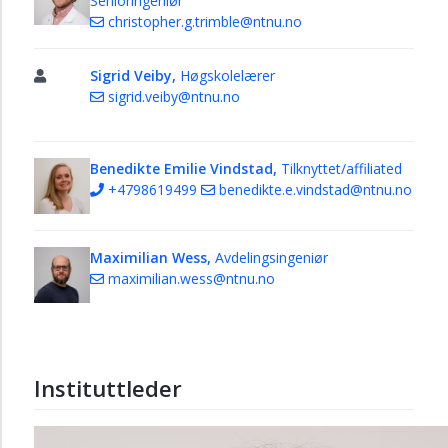
Senioringeniør
christopher.g.trimble@ntnu.no
Sigrid Veiby,
Høgskolelærer
sigrid.veiby@ntnu.no
Benedikte Emilie Vindstad,
Tilknyttet/affiliated
+4798619499
benedikte.e.vindstad@ntnu.no
Maximilian Wess,
Avdelingsingeniør
maximilian.wess@ntnu.no
Instituttleder