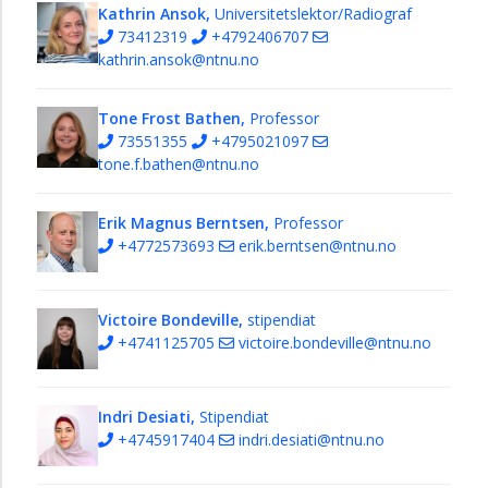
Kathrin Ansok,
Universitetslektor/Radiograf
73412319
+4792406707
kathrin.ansok@ntnu.no
Tone Frost Bathen,
Professor
73551355
+4795021097
tone.f.bathen@ntnu.no
Erik Magnus Berntsen,
Professor
+4772573693
erik.berntsen@ntnu.no
Victoire Bondeville,
stipendiat
+4741125705
victoire.bondeville@ntnu.no
Indri Desiati,
Stipendiat
+4745917404
indri.desiati@ntnu.no