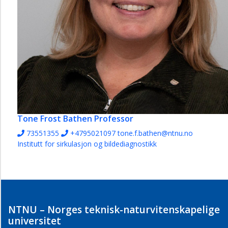
Tone Frost Bathen
Professor
73551355
+4795021097
tone.f.bathen@ntnu.no
Institutt for sirkulasjon og bildediagnostikk
NTNU – Norges teknisk-naturvitenskapelige
universitet