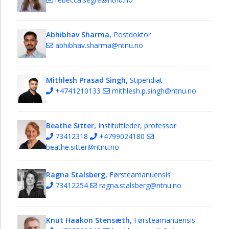
Abhibhav Sharma,
Postdoktor
abhibhav.sharma@ntnu.no
Mithlesh Prasad Singh,
Stipendiat
+4741210133
mithlesh.p.singh@ntnu.no
Beathe Sitter,
Instituttleder, professor
73412318
+4799024180
beathe.sitter@ntnu.no
Ragna Stalsberg,
Førsteamanuensis
73412254
ragna.stalsberg@ntnu.no
Knut Haakon Stensæth,
Førsteamanuensis