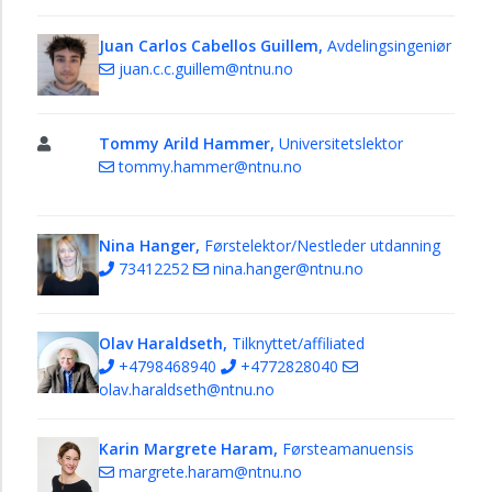
Juan Carlos Cabellos Guillem,
Avdelingsingeniør
juan.c.c.guillem@ntnu.no
Tommy Arild Hammer,
Universitetslektor
tommy.hammer@ntnu.no
Nina Hanger,
Førstelektor/Nestleder utdanning
73412252
nina.hanger@ntnu.no
Olav Haraldseth,
Tilknyttet/affiliated
+4798468940
+4772828040
olav.haraldseth@ntnu.no
Karin Margrete Haram,
Førsteamanuensis
margrete.haram@ntnu.no