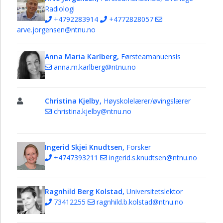
Radiologi
+4792283914
+4772828057
arve.jorgensen@ntnu.no
Anna Maria Karlberg,
Førsteamanuensis
anna.m.karlberg@ntnu.no
Christina Kjelby,
Høyskolelærer/øvingslærer
christina.kjelby@ntnu.no
Ingerid Skjei Knudtsen,
Forsker
+4747393211
ingerid.s.knudtsen@ntnu.no
Ragnhild Berg Kolstad,
Universitetslektor
73412255
ragnhild.b.kolstad@ntnu.no