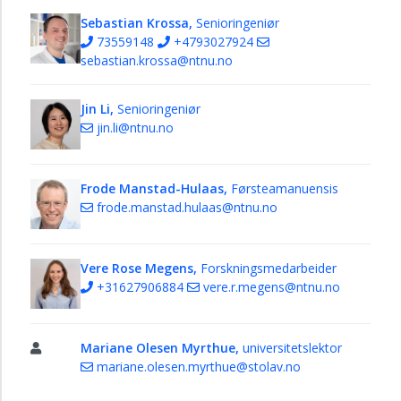
Sebastian Krossa,
Senioringeniør
73559148
+4793027924
sebastian.krossa@ntnu.no
Jin Li,
Senioringeniør
jin.li@ntnu.no
Frode Manstad-Hulaas,
Førsteamanuensis
frode.manstad.hulaas@ntnu.no
Vere Rose Megens,
Forskningsmedarbeider
+31627906884
vere.r.megens@ntnu.no
Mariane Olesen Myrthue,
universitetslektor
mariane.olesen.myrthue@stolav.no