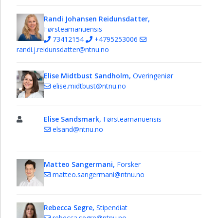
Randi Johansen Reidunsdatter,
Førsteamanuensis
73412154
+4795253006
randi.j.reidunsdatter@ntnu.no
Elise Midtbust Sandholm,
Overingeniør
elise.midtbust@ntnu.no
Elise Sandsmark,
Førsteamanuensis
elsand@ntnu.no
Matteo Sangermani,
Forsker
matteo.sangermani@ntnu.no
Rebecca Segre,
Stipendiat
rebecca.segre@ntnu.no