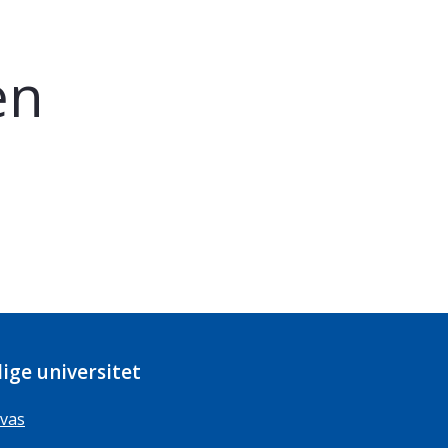
en
ige universitet
vas