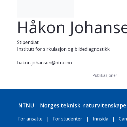
Håkon Johans
Stipendiat
Institutt for sirkulasjon og bildediagnostikk
hakon.johansen@ntnu.no
Publikasjoner
NTNU – Norges teknisk-naturvitenskapel
For ansatte
|
For studenter
|
Innsida
|
Can