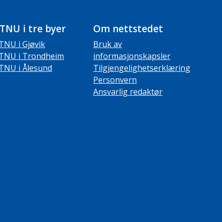
TNU i tre byer
Om nettstedet
TNU i Gjøvik
Bruk av
TNU i Trondheim
informasjonskapsler
TNU i Ålesund
Tilgjengelighetserklæring
Personvern
Ansvarlig redaktør