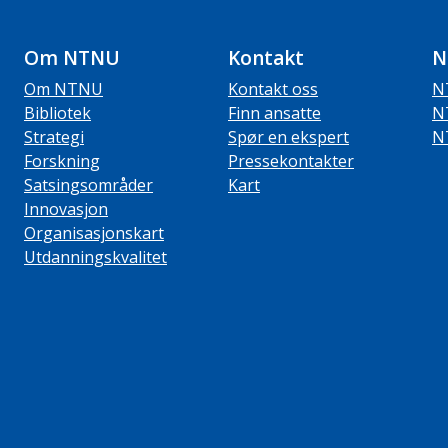
Om NTNU
Kontakt
N
Om NTNU
Kontakt oss
N
Bibliotek
Finn ansatte
N
Strategi
Spør en ekspert
N
Forskning
Pressekontakter
Satsingsområder
Kart
Innovasjon
Organisasjonskart
Utdanningskvalitet
ube