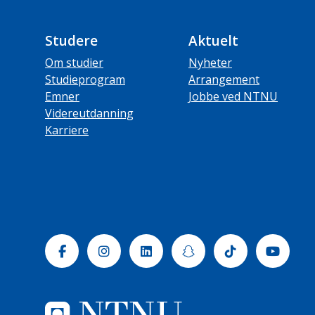
Studere
Aktuelt
Om studier
Nyheter
Studieprogram
Arrangement
Emner
Jobbe ved NTNU
Videreutdanning
Karriere
Facebook
Instagram
Linkedin
Snapchat
Tiktok
Yout