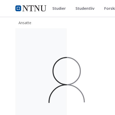
Studier
Studentliv
Forsk
ntnu.no
NTNU Hjemmeside
Ansatte
Håkon Johansen