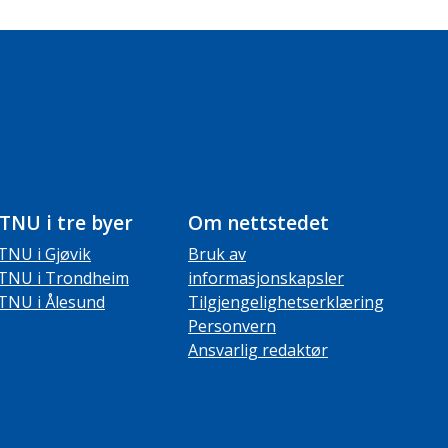
TNU i tre byer
Om nettstedet
TNU i Gjøvik
Bruk av
TNU i Trondheim
informasjonskapsler
TNU i Ålesund
Tilgjengelighetserklæring
Personvern
Ansvarlig redaktør