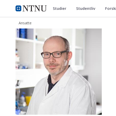
Studier
Studentliv
Forsk
ntnu.no
NTNU Hjemmeside
Ansatte
Trygve Andreassen