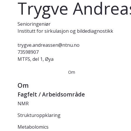
Trygve Andrea
Senioringeniør
Institutt for sirkulasjon og bildediagnostikk
trygve.andreassen@ntnu.no
73598907
MTFS, del 1, Øya
Om
Om
Fagfelt / Arbeidsområde
NMR
Strukturoppklaring
Metabolomics