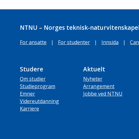
NTNU – Norges teknisk-naturvitenskapel
For ansatte
|
For studenter
|
Innsida
|
Can
Studere
Aktuelt
Om studier
Nyheter
Studieprogram
Arrangement
Emner
Jobbe ved NTNU
Videreutdanning
Karriere