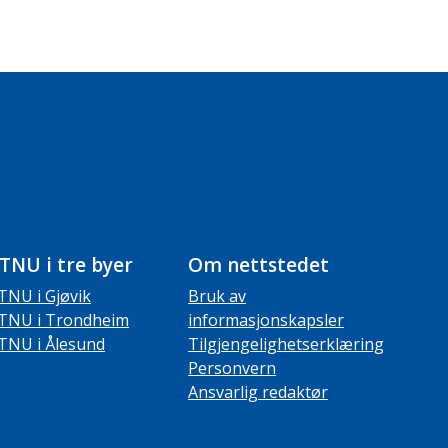
TNU i tre byer
Om nettstedet
TNU i Gjøvik
Bruk av
TNU i Trondheim
informasjonskapsler
TNU i Ålesund
Tilgjengelighetserklæring
Personvern
Ansvarlig redaktør