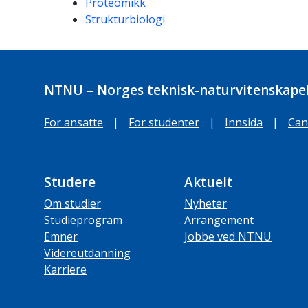
Proteomikk
Strukturbiologi
NTNU – Norges teknisk-naturvitenskapel
For ansatte
|
For studenter
|
Innsida
|
Can
Studere
Aktuelt
Om studier
Nyheter
Studieprogram
Arrangement
Emner
Jobbe ved NTNU
Videreutdanning
Karriere