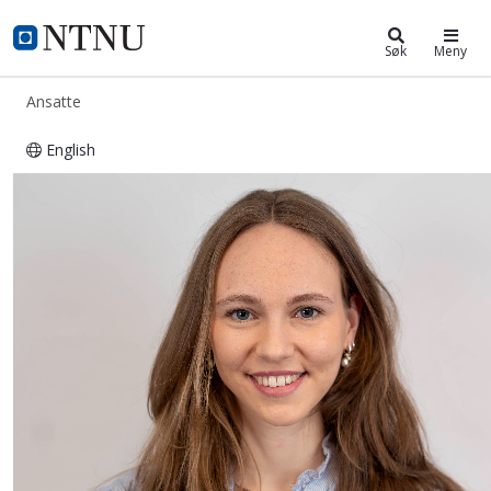
ntnu.no
NTNU Hjemmeside
Søk
Meny
Ansatte
English
Vere Rose Megens