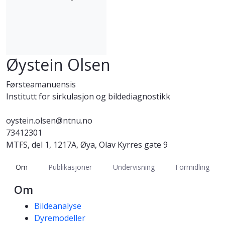
Øystein Olsen
Førsteamanuensis
Institutt for sirkulasjon og bildediagnostikk
oystein.olsen@ntnu.no
73412301
MTFS, del 1, 1217A, Øya, Olav Kyrres gate 9
Om
Publikasjoner
Undervisning
Formidling
Om
Kompetanseord
Bildeanalyse
Dyremodeller