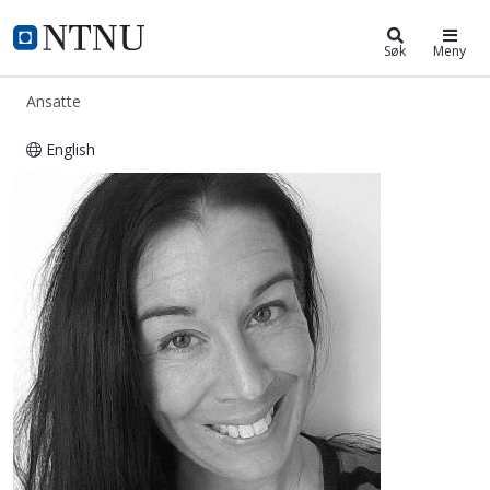
ntnu.no
NTNU Hjemmeside
Søk
Meny
Ansatte
English
Anna Maria Karlberg