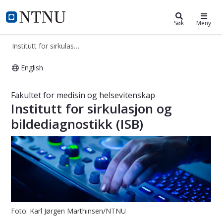
Institutt for sirkulasjon og bildedi
NTNU Hjemmeside
Søk
Meny
Institutt for sirkulasjon og bildediagnostikk
English
Institutt for sirkulasjon og bildedia
Fakultet for medisin og helsevitenskap
Institutt for sirkulasjon og
bildediagnostikk (ISB)
Foto: Karl Jørgen Marthinsen/NTNU