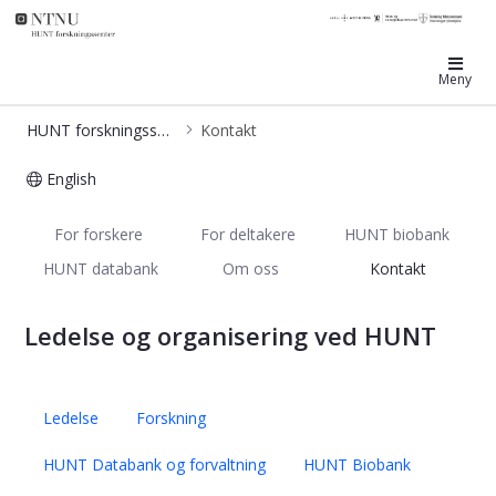
HUNT forskningssenter
Meny
HUNT forskningssenter
Kontakt
English
Ledelse og organisering ved HUNT -
For forskere
For deltakere
HUNT biobank
HUNT databank
Om oss
Kontakt
Ledelse og organisering ved HUNT
Ledelse
Forskning
HUNT Databank og forvaltning
HUNT Biobank