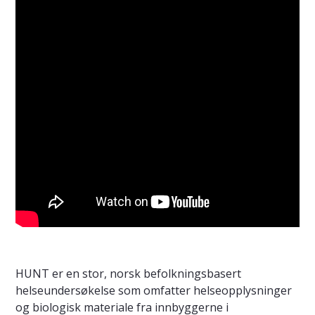
HUNT er en stor, norsk befolkningsbasert
helseundersøkelse som omfatter helseopplysninger
og biologisk materiale fra innbyggerne i