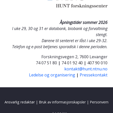
Åpningstider sommer 2026
I uke 29, 30 og 31 er databank, biobank og forvaltning
stengt.
Dørene til senteret er låst i uke 29-32.
Telefon og e-post betjenes sporadisk i denne perioden.
Forskningsvegen 2, 7600 Levanger
74 07 51 80
|
74 01 92 40
|
407 90 010
kontakt@hunt.ntnu.no
Ledelse og organisering
|
Pressekontakt
Ansvarlig redaktør
|
Bruk av informasjonskapsler
|
Personvern