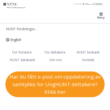
HUNT forskningssenter
Meny
HUNT forskningssenter
English
HUNT - Helseundersøkelsen i Trønd
For forskere
For deltakere
HUNT biobank
HUNT databank
Om oss
Kontakt
Har du fått e-post om oppdatering av
samtykke for UngHUNT-deltakere?
Klikk her