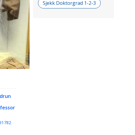
Sjekk Doktorgrad 1-2-3
drun
fessor
91782