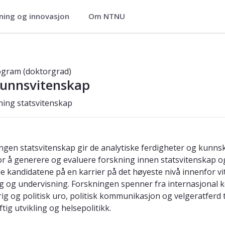
ning og innovasjon
Om NTNU
 - ph.d.-program (doktorgrad)
ogram (doktorgrad)
unnsvitenskap
ning statsvitenskap
ngen statsvitenskap gir de analytiske ferdigheter og kunn
or å generere og evaluere forskning innen statsvitenskap o
e kandidatene på en karrier på det høyeste nivå innenfor v
g og undervisning. Forskningen spenner fra internasjonal ko
ig og politisk uro, politisk kommunikasjon og velgeratferd t
tig utvikling og helsepolitikk.