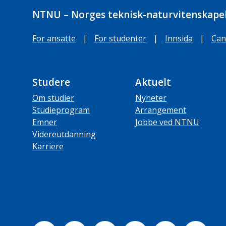
NTNU – Norges teknisk-naturvitenskapel
For ansatte
|
For studenter
|
Innsida
|
Can
Studere
Aktuelt
Om studier
Nyheter
Studieprogram
Arrangement
Emner
Jobbe ved NTNU
Videreutdanning
Karriere