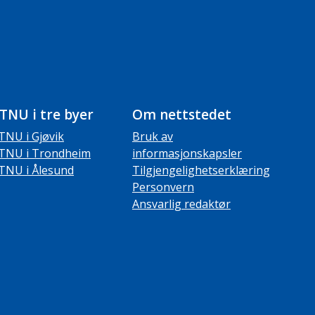
TNU i tre byer
Om nettstedet
TNU i Gjøvik
Bruk av
TNU i Trondheim
informasjonskapsler
TNU i Ålesund
Tilgjengelighetserklæring
Personvern
Ansvarlig redaktør