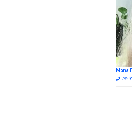
Mona F
7359