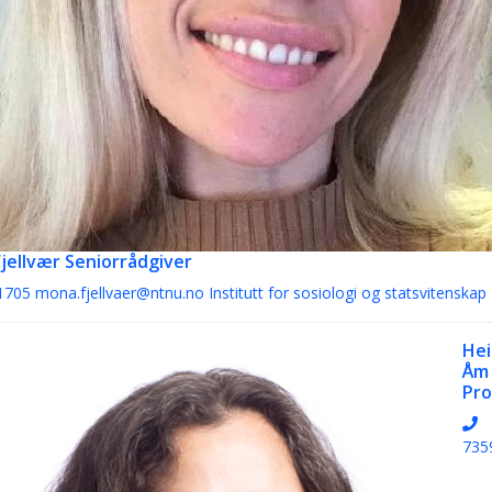
jellvær
Seniorrådgiver
1705
mona.fjellvaer@ntnu.no
Institutt for sosiologi og statsvitenskap
Hei
Åm
Pro
735