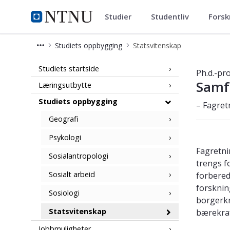
Studier
Studentliv
Forsk
Samfunnsvitenskap (PHSV)
NTNU Hjemmeside
Studiets oppbygging
Statsvitenskap
Statsvitenskap - Samfunnsvitenskap
Studiets startside
Ph.d.-pr
Samf
Læringsutbytte
Studiets oppbygging
– Fagret
Geografi
Psykologi
Fagretni
Sosialantropologi
trengs f
Sosialt arbeid
forbered
forsknin
Sosiologi
borgerkr
Statsvitenskap
bærekraf
Jobbmuligheter