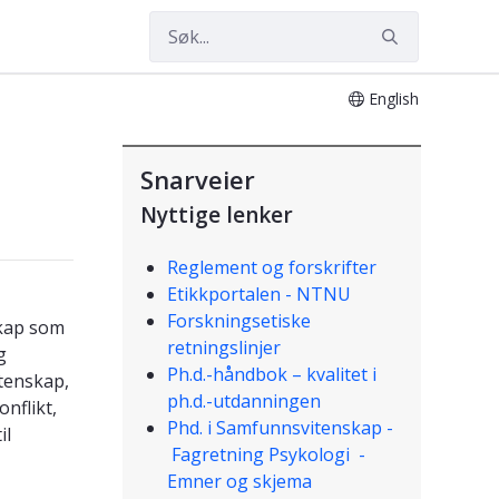
English
Snarveier
Nyttige lenker
Reglement og forskrifter
Etikkportalen - NTNU
Forskningsetiske
skap som
retningslinjer
g
Ph.d.-håndbok – kvalitet i
itenskap,
ph.d.-utdanningen
nflikt,
Phd. i Samfunnsvitenskap -
il
Fagretning Psykologi -
Emner og skjema