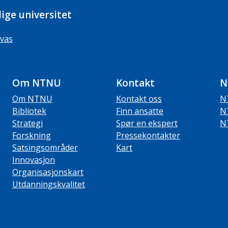
ige universitet
vas
Om NTNU
Kontakt
N
Om NTNU
Kontakt oss
N
Bibliotek
Finn ansatte
N
Strategi
Spør en ekspert
N
Forskning
Pressekontakter
Satsingsområder
Kart
Innovasjon
Organisasjonskart
Utdanningskvalitet