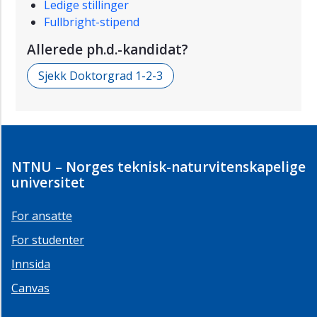
Ledige stillinger
Fullbright-stipend
Allerede ph.d.-kandidat?
Sjekk Doktorgrad 1-2-3
NTNU – Norges teknisk-naturvitenskapelige
universitet
For ansatte
For studenter
Innsida
Canvas