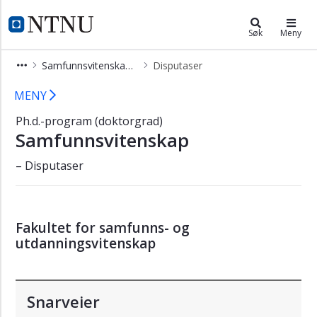
×
Samfunnsvitenskap (PHSV)
NTNU Hjemmeside
Søk
Meny
Studiets
Samfunnsvitenskap (PHSV)
Disputaser
startside
Disputaser - Samfunnsvitenskap - p
Læringsutbytte
MENY
Studiets
Ph.d.-program (doktorgrad)
oppbygging
Samfunnsvitenskap
Jobbmuligheter
– Disputaser
Søk
opptak
Kontakt
Fakultet for samfunns- og
Disputaser
utdanningsvitenskap
Snarveier