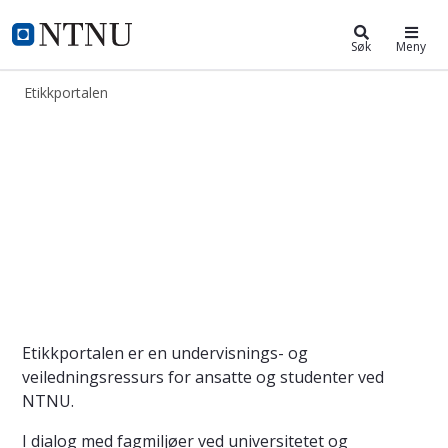
Etikkportalen
NTNU Hjemmeside
Søk
Meny
Etikkportalen
Etikkportalen
Etikkportalen er en undervisnings- og
veiledningsressurs for ansatte og studenter ved
NTNU.
I dialog med fagmiljøer ved universitetet og