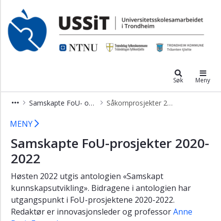
×
Utvikling,
forskning
NTNU universitetsskole
og
innovasjon
Søk
Meny
Samskapte
FoU-
Samskapte FoU- og innovasjonsprosjekter
Såkornprosjekter 2020-2022
og
innovasjonsprosjekter
Såkornprosjekter 2020-2022 – Unive
MENY
Fellesskap
Samskapte FoU-prosjekter 2020-
og
inkludering,
2022
såkornprosjekter
2025-
Høsten 2022 utgis antologien «Samskapt
2027
kunnskapsutvikling». Bidragene i antologien har
utgangspunkt i FoU-prosjektene 2020-2022.
Utforskende
Redaktør er innovasjonsleder og professor
Anne
læringsformer