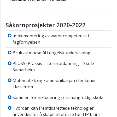
Såkornprosjekter 2020-2022
Implementering av water competence i fagf
Implementering av water competence i
fagfornyelsen
Bruk av morsmål i engelskundervisning
Bruk av morsmål i engelskundervisning
PLUSS (Praksis – Lærerutdanning – Skole – S
PLUSS (Praksis – Lærerutdanning – Skole –
Samarbeid)
Matematikk og kommunikasjon i tenkende k
Matematikk og kommunikasjon i tenkende
klasserom
Sammen for inkludering i en mangfoldig sko
Sammen for inkludering i en mangfoldig skole
Hvordan kan fremtidsrettede teknologier anv
Hvordan kan fremtidsrettede teknologier
anvendes for å skape interesse for TIP blant