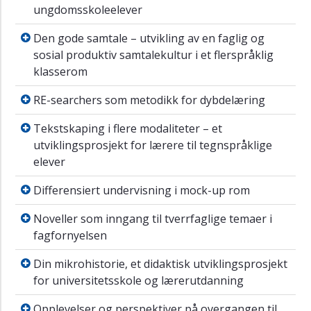
ungdomsskoleelever
Den gode samtale – utvikling av en faglig og 
Den gode samtale – utvikling av en faglig og
sosial produktiv samtalekultur i et flerspråklig
klasserom
RE-searchers som metodikk for dybdelæring
RE-searchers som metodikk for dybdelæring
Tekstskaping i flere modaliteter – et utviklin
Tekstskaping i flere modaliteter – et
utviklingsprosjekt for lærere til tegnspråklige
elever
Differensiert undervisning i mock-up rom
Differensiert undervisning i mock-up rom
Noveller som inngang til tverrfaglige temaer
Noveller som inngang til tverrfaglige temaer i
fagfornyelsen
Din mikrohistorie, et didaktisk utviklingspro
Din mikrohistorie, et didaktisk utviklingsprosjekt
for universitetsskole og lærerutdanning
Opplevelser og perspektiver på overgangen t
Opplevelser og perspektiver på overgangen til