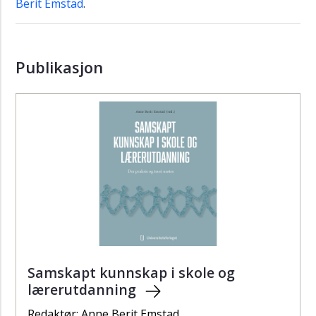
(ULF),
Berit Emstad
.
såkornprosjekter,
2021-
2024
Publikasjon
Såkornprosjekter
2020-
2022
Ph.d.-
stipendiater
og
prosjekter
Erasmus+
USPiTE
Samskapt kunnskap i skole og
lærerutdanning
Redaktør: Anne Berit Emstad