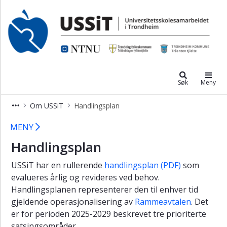
×
Om
USSiT
NTNU universitetsskole
Universitetsskolene
Rammeavtale
Søk
Meny
Organisering
Om USSiT
Handlingsplan
Handlingsplan
Handlingsplan – Universitetsskolene
MENY
Handlingsplan
USSiT har en rullerende
handlingsplan (PDF)
som
evalueres årlig og revideres ved behov.
Handlingsplanen representerer den til enhver tid
gjeldende operasjonalisering av
Rammeavtalen
. Det
er for perioden 2025-2029 beskrevet tre prioriterte
satsingsområder.