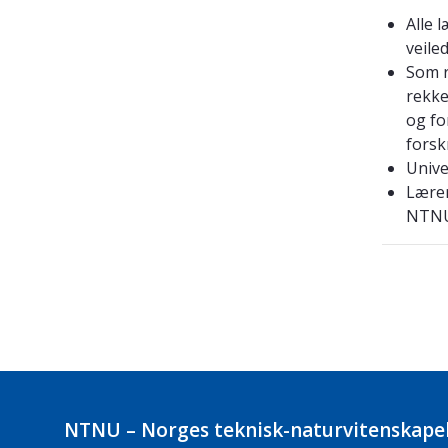
Alle 
veile
Som r
rekke
og fo
forsk
Unive
Lærer
NTNU
NTNU – Norges teknisk-naturvitenskapel