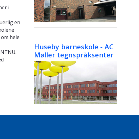
er i
uerlig en
kolene
 om hele
Huseby barneskole - AC
d NTNU.
Møller tegnspråksenter
ed