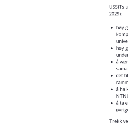
USSiTs u
2029):
høy g
kompe
unive
høy g
under
å vær
sama
det t
ramm
å ha
NTNU
å ta 
øvrig
Trekk ve