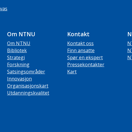
vas
Om NTNU
Kontakt
N
Om NTNU
Kontakt oss
N
Bibliotek
Finn ansatte
N
Strategi
Spør en ekspert
N
Forskning
Pressekontakter
Satsingsområder
Kart
Innovasjon
Organisasjonskart
Utdanningskvalitet