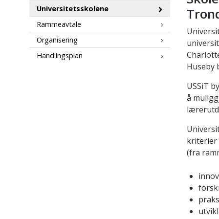
Universitetsskolene
Tron
Rammeavtale
Universi
Organisering
universi
Charlott
Handlingsplan
Huseby b
USSiT by
å muligg
lærerutd
Universi
kriterier
(fra ram
innov
forsk
praks
utvik