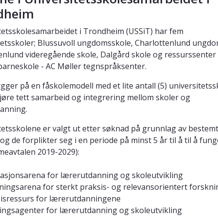
dheim
tetsskolesamarbeidet i Trondheim (USSiT) har fem
tetsskoler; Blussuvoll ungdomsskole, Charlottenlund ungdo
enlund videregående skole, Dalgård skole og ressurssenter
arneskole - AC Møller tegnspråksenter.
gger på en fåskolemodell med et lite antall (5) universitetss
jøre tett samarbeid og integrering mellom skoler og
anning.
tetsskolene er valgt ut etter søknad på grunnlag av bestem
 og de forplikter seg i en periode på minst 5 år til å til å fu
meavtalen 2019-2029):
asjonsarena for lærerutdanning og skoleutvikling
ningsarena for sterkt praksis- og relevansorientert forskni
isressurs for lærerutdanningene
lingsagenter for lærerutdanning og skoleutvikling