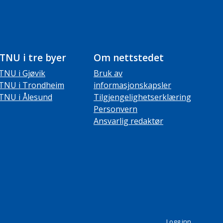
TNU i tre byer
Om nettstedet
TNU i Gjøvik
Bruk av
TNU i Trondheim
informasjonskapsler
TNU i Ålesund
Tilgjengelighetserklæring
Personvern
Ansvarlig redaktør
Logg inn