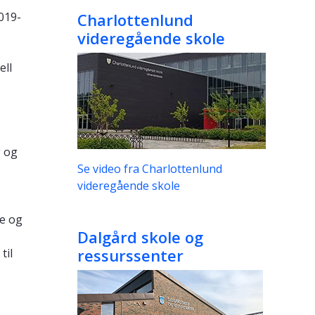
019-
Charlottenlund
videregående skole
ell
g og
Se video fra Charlottenlund
videregående skole
e og
Dalgård skole og
ressurssenter
til