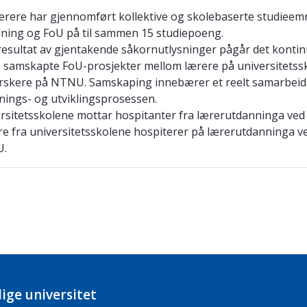
lærere har gjennomført kollektive og skolebaserte studieemn
dning og FoU på til sammen 15 studiepoeng.
esultat av gjentakende såkornutlysninger pågår det kontin
 samskapte FoU-prosjekter mellom lærere på universitetss
rskere på NTNU. Samskaping innebærer et reelt samarbeid
nings- og utviklingsprosessen.
rsitetsskolene mottar hospitanter fra lærerutdanninga ve
e fra universitetsskolene hospiterer på lærerutdanninga v
.
ige universitet