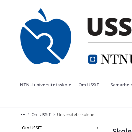
NTNU universitetsskole
NTNU universitetsskole
Om USSiT
Samarbeid
Om USSiT
Universitetsskolene
Skolene – Universitetsskolene
Om USSiT
Skole