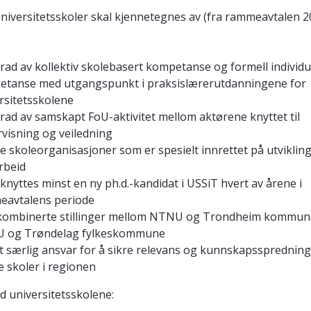
niversitetsskoler skal kjennetegnes av (fra rammeavtalen 2
rad av kollektiv skolebasert kompetanse og formell individu
tanse med utgangspunkt i praksislærerutdanningene for
rsitetsskolene
rad av samskapt FoU-aktivitet mellom aktørene knyttet til
visning og veiledning
e skoleorganisasjoner som er spesielt innrettet på utviklin
rbeid
ilknyttes minst en ny ph.d.-kandidat i USSiT hvert av årene i
eavtalens periode
 kombinerte stillinger mellom NTNU og Trondheim kommun
 og Trøndelag fylkeskommune
et særlig ansvar for å sikre relevans og kunnskapsspredning 
e skoler i regionen
d universitetsskolene: