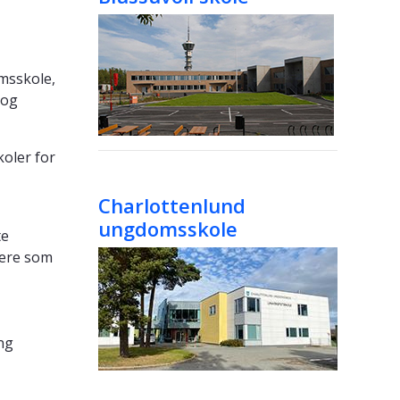
msskole,
 og
koler for
Charlottenlund
ungdomsskole
te
ngere som
ng