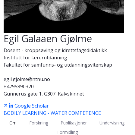
Egil Galaaen Gjølme
Dosent - kroppsøving og idrettsfagsdidaktikk
Institutt for lærerutdanning
Fakultet for samfunns- og utdanningsvitenskap
egil.gjolme@ntnu.no
+4795890320
Gunnerus gate 1, G307, Kalvskinnet
Google Scholar
BODILY LEARNING - WATER COMPETENCE
Om
Forskning
Publikasjoner
Undervisning
Formidling