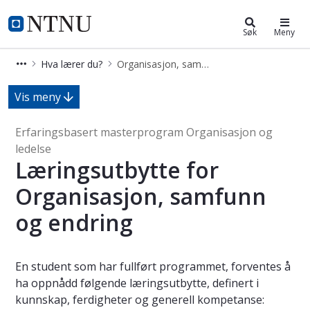
Organisasjon og ledelse (MORG)
NTNU Hjemmeside
Søk
Meny
Hva lærer du?
Organisasjon, samfunn og endring
Læringsutbytte - Organisasjon, samf
Vis meny
Erfaringsbasert masterprogram Organisasjon og
ledelse
Læringsutbytte for
Organisasjon, samfunn
og endring
En student som har fullført programmet, forventes å
ha oppnådd følgende læringsutbytte, definert i
kunnskap, ferdigheter og generell kompetanse: