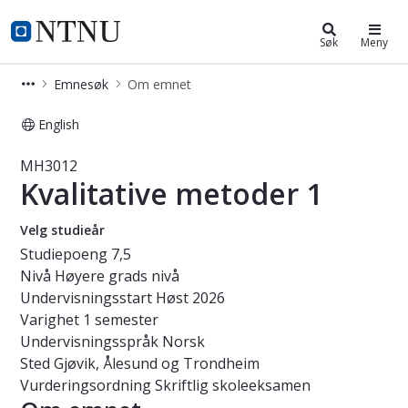
Studier
NTNU Hjemmeside
Søk
Meny
Emnesøk
Om emnet
English
Emne - Kvalitative metoder 1 - MH3
MH3012
Kvalitative metoder 1
Velg studieår
Studiepoeng
7,5
Nivå
Høyere grads nivå
Undervisningsstart
Høst 2026
Varighet
1 semester
Undervisningsspråk
Norsk
Sted
Gjøvik, Ålesund og Trondheim
Vurderingsordning
Skriftlig skoleeksamen