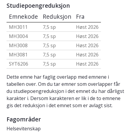
Studiepoengreduksjon
Emnekode
Reduksjon
Fra
MH3011
7,5 sp
Høst 2026
MH3004
7,5 sp
Høst 2026
MH3008
7,5 sp
Høst 2026
MH3081
7,5 sp
Høst 2026
SYT6206
7,5 sp
Høst 2026
Dette emne har faglig overlapp med emnene i
tabellen over. Om du tar emner som overlapper får
du studiepoengreduksjon i det emnet du har dårligst
karakter i. Dersom karakteren er lik i de to emnene
gis det reduksjon i det emnet som er avlagt sist.
Fagområder
Helsevitenskap