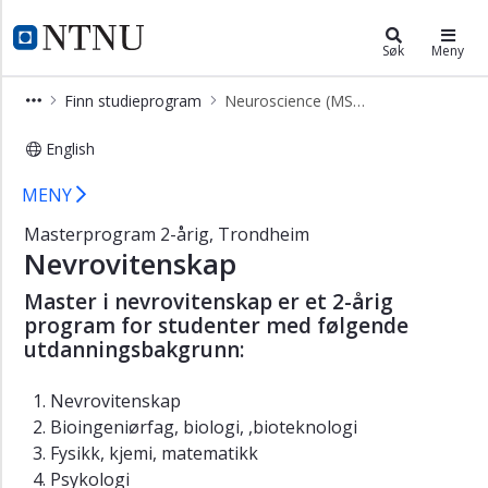
×
Neuroscience (MSNEUR)
NTNU Hjemmeside
Søk
Meny
Startside
Finn studieprogram
Neuroscience (MSNEUR)
English
Neuroscience (MSNEUR)
MENY
Masterprogram 2-årig, Trondheim
Nevrovitenskap
Master i nevrovitenskap er et 2-årig
program for studenter med følgende
utdanningsbakgrunn:
Nevrovitenskap
Bioingeniørfag, biologi, ,bioteknologi
Fysikk, kjemi, matematikk
Psykologi