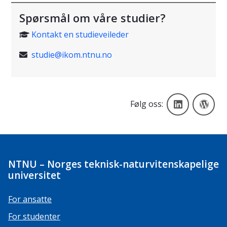
Spørsmål om våre studier?
Kontakt en studieveileder

studie@ikom.ntnu.no

Linkedin
NT
Følg oss:
NTNU – Norges teknisk-naturvitenskapelige
universitet
For ansatte
For studenter