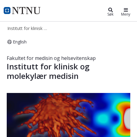
Institutt for klinisk og molekylær 
NTNU Hjemmeside
Søk
Meny
Institutt for klinisk og molekylær medisin
English
Institutt for klinisk og molekylær m
Fakultet for medisin og helsevitenskap
Institutt for klinisk og
molekylær medisin