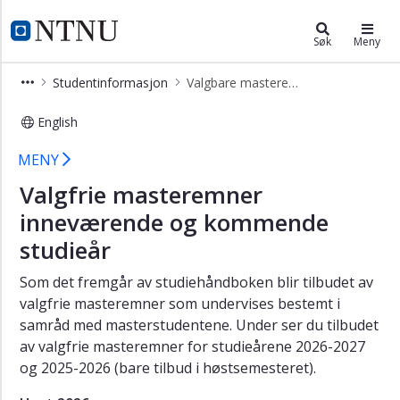
×
Institutt for samfunnsøkonomi
NTNU Hjemmeside
Søk
Meny
Om
Studentinformasjon
Valgbare masteremner
instituttet
Studietilbud
English
Forskning
Institutt for samfunnsøkonomi - Va
MENY
Studentinformasjon
Valgfrie masteremner
Eksamen
inneværende og kommende
og
tidligere
studieår
eksamensoppgaver
Som det fremgår av studiehåndboken blir tilbudet av
Valgbare
valgfrie masteremner som undervises bestemt i
masteremner
samråd med masterstudentene. Under ser du tilbudet
Masteroppgaven
av valgfrie masteremner for studieårene 2026-2027
og 2025-2026 (bare tilbud i høstsemesteret).
Studentforeninger