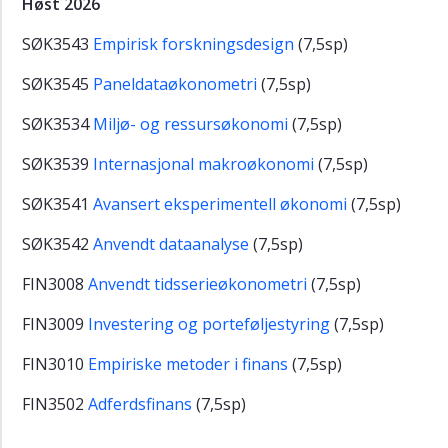
Høst 2026
Ansatte
Kontaktinformasjon
SØK3543
Empirisk forskningsdesign
(7,5sp)
SØK3545
Paneldataøkonometri
(7,5sp)
SØK3534
Miljø- og ressursøkonomi
(7,5sp)
SØK3539
Internasjonal makroøkonomi
(7,5sp)
SØK3541
Avansert eksperimentell økonomi
(7,5sp)
SØK3542
Anvendt dataanalyse
(7,5sp)
FIN3008
Anvendt tidsserieøkonometri
(7,5sp)
FIN3009
Investering og porteføljestyring
(7,5sp)
FIN3010
Empiriske metoder i finans
(7,5sp)
FIN3502
Adferdsfinans
(7,5sp)