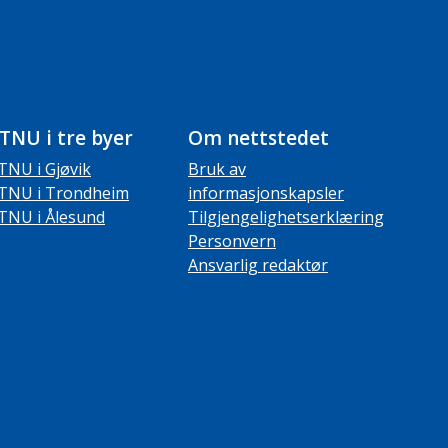
TNU i tre byer
Om nettstedet
TNU i Gjøvik
Bruk av
TNU i Trondheim
informasjonskapsler
TNU i Ålesund
Tilgjengelighetserklæring
Personvern
Ansvarlig redaktør