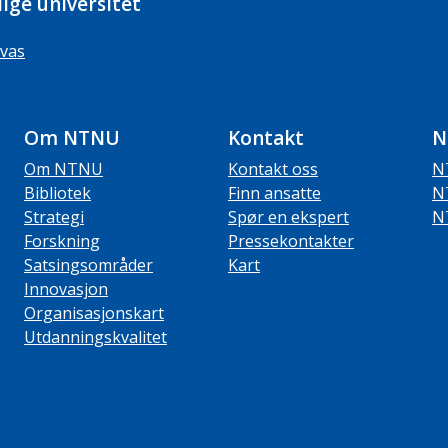
ige universitet
vas
Om NTNU
Kontakt
N
Om NTNU
Kontakt oss
N
Bibliotek
Finn ansatte
N
Strategi
Spør en ekspert
N
Forskning
Pressekontakter
Satsingsområder
Kart
Innovasjon
Organisasjonskart
Utdanningskvalitet
ube