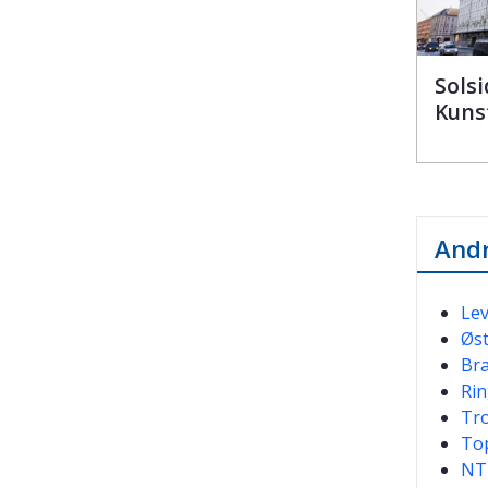
Solsi
Kuns
Andr
Le
Øs
Bra
Rin
Tro
Top
NTN