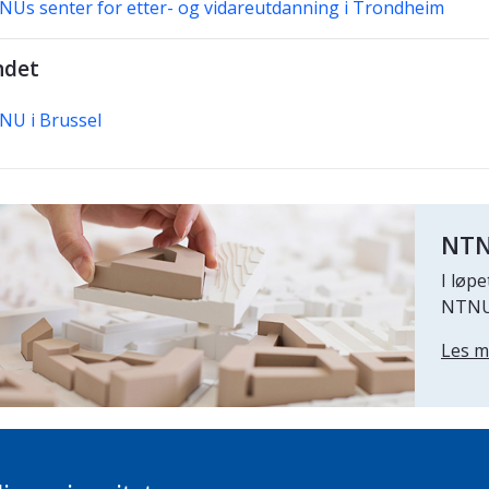
Us senter for etter- og vidareutdanning i Trondheim
ndet
NU i Brussel
NTN
I løp
NTNU 
Les m