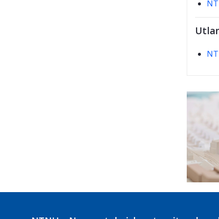
NTN
Utla
NT