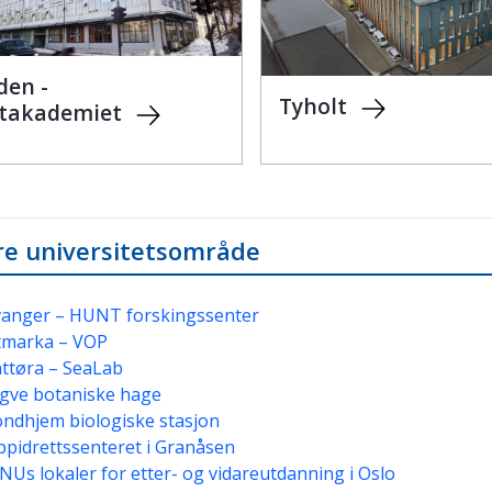
den -
Tyholt
takademiet
e universitetsområde
vanger – HUNT forskingssenter
tmarka – VOP
ttøra – SeaLab
gve botaniske hage
ndhjem biologiske stasjon
pidrettssenteret i Granåsen
Us lokaler for etter- og vidareutdanning i Oslo