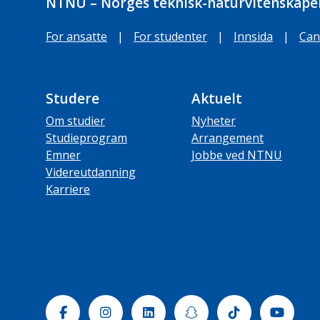
NTNU – Norges teknisk-naturvitenskapel
For ansatte
|
For studenter
|
Innsida
|
Can
Studere
Aktuelt
Om studier
Nyheter
Studieprogram
Arrangement
Emner
Jobbe ved NTNU
Videreutdanning
Karriere
Facebook
Instagram
Linkedin
Snapchat
Tiktok
Yout