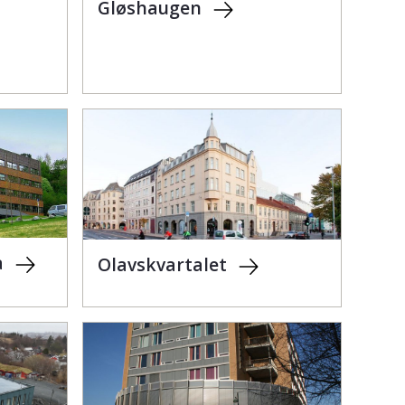
Gløshaugen
a
Olavskvartalet