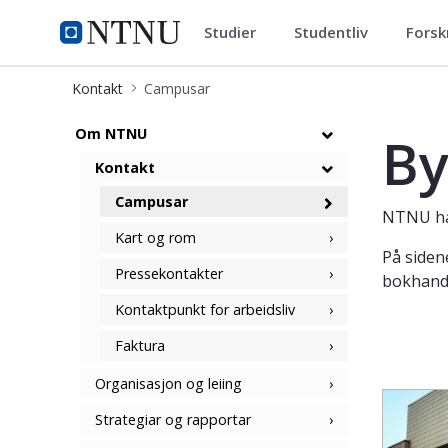
Studier
Studentliv
Forsk
ntnu.no
NTNU Hjemmeside
Kontakt
Campusar
Byer og campusar
Om NTNU
By
Kontakt
Campusar
NTNU har
Kart og rom
På siden
Pressekontakter
bokhande
Kontaktpunkt for arbeidsliv
Faktura
Organisasjon og leiing
Strategiar og rapportar