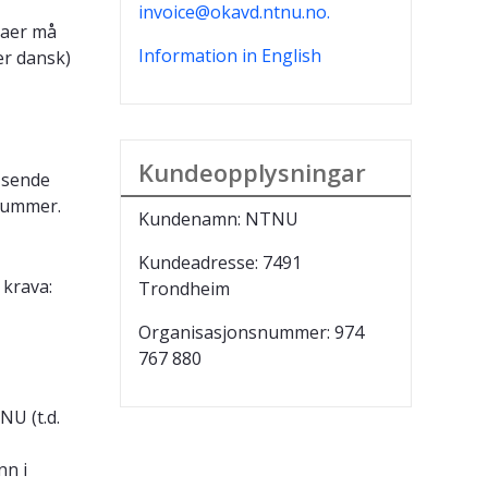
invoice@okavd.ntnu.no.
taer må
Information in English
er dansk)
Kundeopplysningar
 sende
snummer.
Kundenamn: NTNU
Kundeadresse: 7491
 krava:
Trondheim
Organisasjonsnummer: 974
767 880
NU (t.d.
nn i