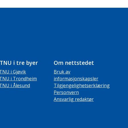
TNU i tre byer
Om nettstedet
TNU i Gjøvik
Bruk av
TNU i Trondheim
informasjonskapsler
TNU i Ålesund
Tilgjengelighetserklæring
Personvern
Ansvarlig redaktør