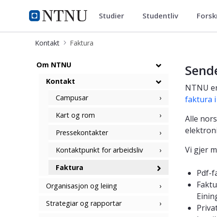
Studier
Studentliv
Forsk
ntnu.no
NTNU Hjemmeside
Kontakt
Faktura
Faktura
Om NTNU
Send
Kontakt
NTNU er 
Campusar
faktura i
Kart og rom
Alle nor
elektron
Pressekontakter
Vi gjer 
Kontaktpunkt for arbeidsliv
Faktura
Pdf-f
Faktu
Organisasjon og leiing
Einin
Strategiar og rapportar
Priva