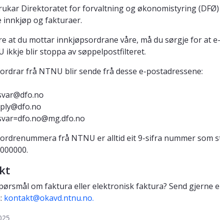
kar Direktoratet for forvaltning og økonomistyring (DFØ) t
 innkjøp og fakturaer.
kre at du mottar innkjøpsordrane våre, må du sørgje for at e
 ikkje blir stoppa av søppelpostfilteret.
ordrar frå NTNU blir sende frå desse e-postadressene:
svar@dfo.no
ply@dfo.no
svar=dfo.no@mg.dfo.no
ordrenummera frå NTNU er alltid eit 9-sifra nummer som s
000000.
kt
pørsmål om faktura eller elektronisk faktura? Send gjerne e
å:
kontakt@okavd.ntnu.no.
025