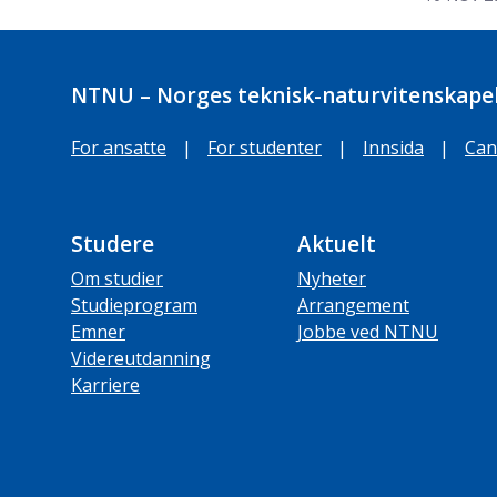
NTNU – Norges teknisk-naturvitenskapel
For ansatte
|
For studenter
|
Innsida
|
Can
Studere
Aktuelt
Om studier
Nyheter
Studieprogram
Arrangement
Emner
Jobbe ved NTNU
Videreutdanning
Karriere