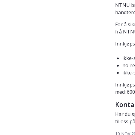
NTNU bru
handtere
For å si
frå NTNU
Innkjøps
ikke-
no-re
ikke-
Innkjøps
med: 600
Konta
Har du s
til oss p
10 NOV 2