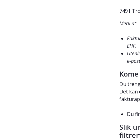
7491 Tr
Merk at:
Faktur
EHF.
Utenl
e-post
Kome 
Du treng
Det kan 
fakturap
Du fi
Slik u
filtre