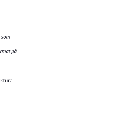
t som
ormat på
ktura.