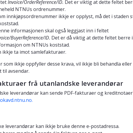
ltet
Invoice/OrderReference/ID.
Det er viktig at dette feltet be
neheld NTNUs ordrenummer.
m innkjøpsordrenummer ikkje er opplyst, må det i staden st
 koststad.
nne informasjonen skal også leggjast inn i feltet
voice/BuyerReference/ID.
Det er då viktig at dette feltet berre
formasjon om NTNUs koststad.
n ikkje ta imot samlefakturaer.
 som ikkje oppfyller desse krava, vil ikkje bli behandla eller
t til avsendar.
akturaer frå utanlandske leverandørar
ske leverandørar kan sende PDF-fakturaer og kreditnotaer t
okavd.ntnu.no.
e leverandørar kan ikkje bruke denne e-postadressa.