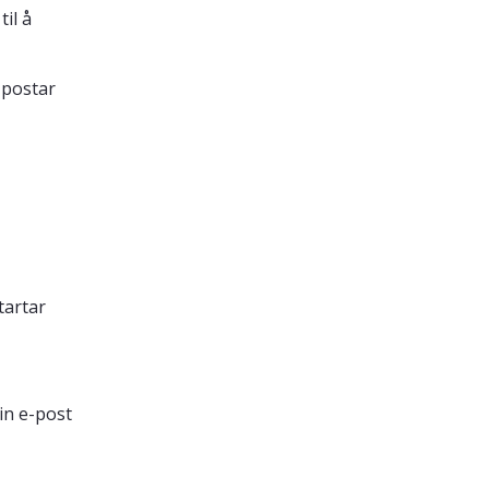
il å
-postar
tartar
in e-post