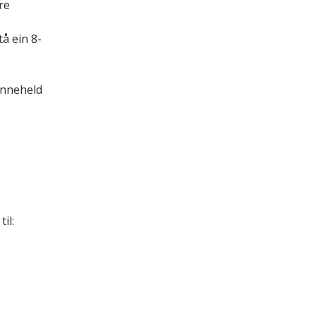
rre
å ein 8-
 inneheld
il: