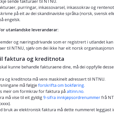
kkje sende fakturaer til NTNU.
fakturaer, purringar, inkassovarsel, inkassokrav og renteno
skrivne på eit av dei skandinaviske språka (norsk, svensk ell
 på engelsk.
or utanlandske leverandørar:
emder og næringsdrivande som er registrert i utlandet kan
aer til NTNU, sjølv om dei ikke har eit norsk organisasjon
il faktura og kreditnota
i skal kunne behandle fakturaene dine, må dei oppfylle desse
ra og kreditnota må vere maskinelt adressert til NTNU.
sningane må følgje
forskrifta om bokføring.
s meir om formkrav for faktura på
altinn.no.
ra må vise til eit gyldig
9-sifra innkjøpsordrenummer
frå NT
xxxx).
d bruk av elektronisk faktura må dette nummeret leggjast i