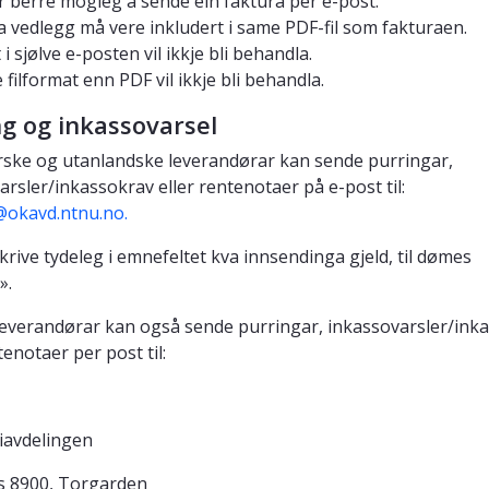
r berre mogleg å sende éin faktura per e-post.
a vedlegg må vere inkludert i same PDF-fil som fakturaen.
i sjølve e-posten vil ikkje bli behandla.
 filformat enn PDF vil ikkje bli behandla.
ng og inkassovarsel
ske og utanlandske leverandørar kan sende purringar,
arsler/inkassokrav eller rentenotaer på e-post til:
@okavd.ntnu.no.
krive tydeleg i emnefeltet kva innsendinga gjeld, til dømes
».
everandørar kan også sende purringar, inkassovarsler/ink
tenotaer per post til:
avdelingen
s 8900, Torgarden