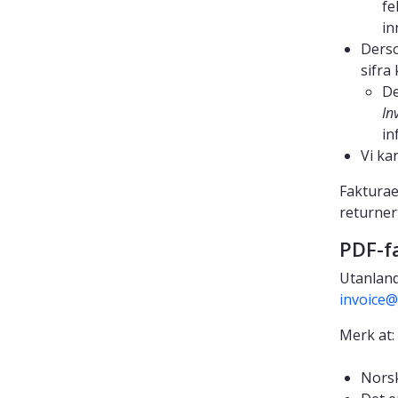
fe
in
Derso
sifra
De
In
in
Vi ka
Fakturaer
returner
PDF-f
Utanland
invoice@
Merk at:
Norsk