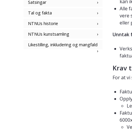
kan i
Satsingar
Alle 
Tal og fakta
vere 
eller
NTNUs historie
NTNUs kunstsamling
Unntak f
Likestilling, inkludering og mangfald
Verks
faktu
Krav t
For at v
Faktu
Opply
Le
Faktu
6000x
Ve