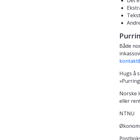
Det e
Ekstr
Tekst 
Andre
Purri
Både nor
inkassov
kontakt
Hugs å s
«Purring
Norske l
eller ren
NTNU
Økonomi
Postbok