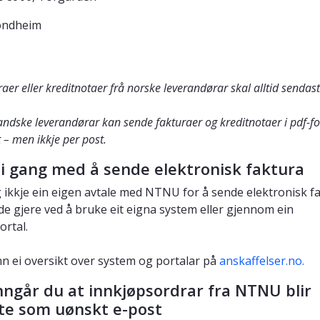
ondheim
aer eller kreditnotaer frå norske leverandørar skal alltid sendas
andske leverandørar kan sende fakturaer og kreditnotaer i pdf-f
 – men ikkje per post.
i gang med å sende elektronisk faktura
 ikkje ein eigen avtale med NTNU for å sende elektronisk fa
de gjere ved å bruke eit eigna system eller gjennom ein
ortal.
nn ei oversikt over system og portalar på
anskaffelser.no.
nngår du at innkjøpsordrar fra NTNU blir
rte som uønskt e-post