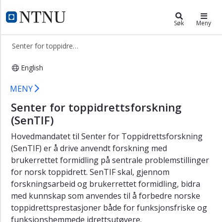
×
Senter for toppidrettsforskning
NTNU Hjemmeside
Søk
Meny
Forsiden
Senter for toppidrettsforskning
Forskning
English
Personer
ved
Senter for toppidrettsforskning - Fa
MENY
senteret
Senter for toppidrettsforskning
SenTIFs
referansegruppe
(SenTIF)
Hovedmandatet til Senter for Toppidrettsforskning
(SenTIF) er å drive anvendt forskning med
brukerrettet formidling på sentrale problemstillinger
for norsk toppidrett. SenTIF skal, gjennom
forskningsarbeid og brukerrettet formidling, bidra
med kunnskap som anvendes til å forbedre norske
toppidrettsprestasjoner både for funksjonsfriske og
funksjonshemmede idrettsutøvere.