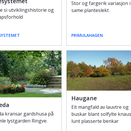
esystemet
Stor og fargerik variasjon i
e si utviklingshistorie og
same planteslekt .
apsforhold
SYSTEMET
PRIMULAHAGEN
Haugane
eda
Eit mangfald av lauvtre og
a kransar gardshusa på
buskar blant solfylte knau
le lystgarden Ringve.
lunt plasserte benkar