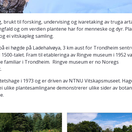
 brukt til forsking, undervising og ivaretaking av truga arta
fald og om verdien plantene har for menneske og dyr. Pla
 og ei vitskapleg samling.
l på ei høgde på Ladehalvøya, 3 km aust for Trondheim sent
l 1500-talet. Fram til etableringa av Ringve museum i 1952 va
nde familiar i Trondheim. Ringve museum er no Noregs
t.
itetshage i 1973 og er driven av NTNU Vitskapsmuseet. Hag
i ulike plantesamlingane demonstrerer ulike sider av botani
ie.