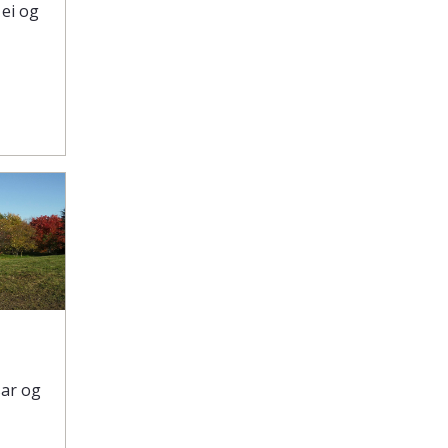
 ei og
sar og