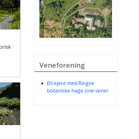
orisk
Veneforening
Bli kjent med Ringve
botaniske hage sine vener