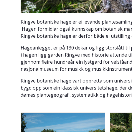
Ringve botaniske hage er ei levande plantesamling,
Hagen formidlar også kunnskap om botanisk mang
Ringve botaniske hage er derfor både ei utstilling
Hageanlegget er på 130 dekar og ligg storslått ti
i hagen ligg garden Ringve med historie attende ti
gjennom fleire hundreår ein lystgard for velståa
nasjonalmuseum for musikk og musikkinstrumen
Ringve botaniske hage vart oppretta som univers
bygd opp som ein klassisk universitetshage, der de
dømes plantegeografi, systematikk og hagehistor