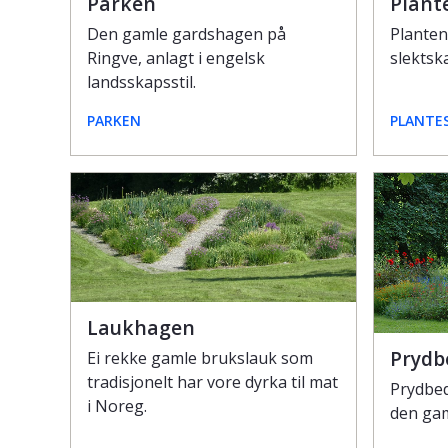
Parken
Plant
Den gamle gardshagen på
Planten
Ringve, anlagt i engelsk
slektsk
landsskapsstil.
PARKEN
PLANTE
Laukhagen
Prydb
Ei rekke gamle brukslauk som
tradisjonelt har vore dyrka til mat
Prydbed
i Noreg.
den gam