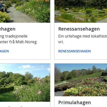
ehagen
Renessansehagen
ng tradisjonelle
Ein urtehage med lokalhist
nter frå Midt-Noreg
vri.
AGEN
RENESSANSEHAGEN
Primulahagen