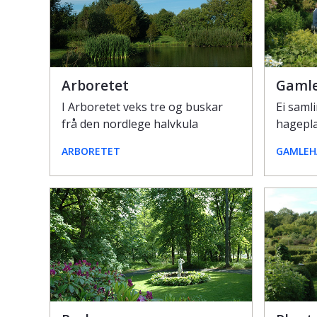
Arboretet
Gaml
I Arboretet veks tre og buskar
Ei samli
frå den nordlege halvkula
hagepla
ARBORETET
GAMLEH