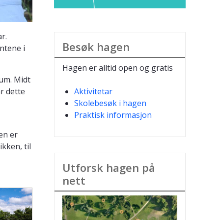
r.
Besøk hagen
ntene i
Hagen er alltid open og gratis
rum. Midt
r dette
Aktivitetar
Skolebesøk i hagen
Praktisk informasjon
en er
kken, til
Utforsk hagen på
nett