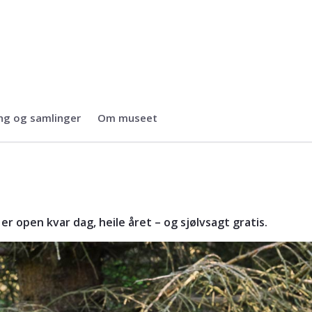
ng og samlinger
Om museet
museet
er open kvar dag, heile året – og sjølvsagt gratis.