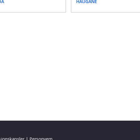
DA
HAUGANE
sjonskapsler
|
Personvern