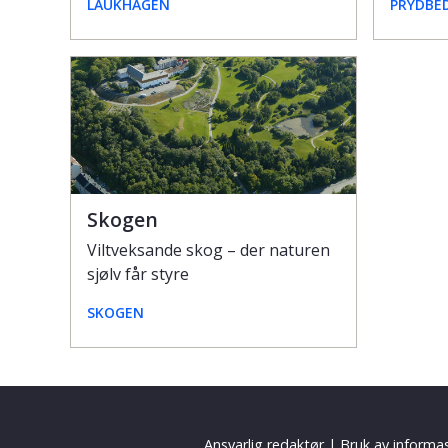
LAUKHAGEN
PRYDBE
Skogen
Viltveksande skog – der naturen
sjølv får styre
SKOGEN
Ansvarlig redaktør
|
Bruk av informa