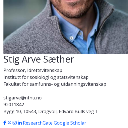
Stig Arve Sæther
Professor, Idrettsvitenskap
Institutt for sosiologi og statsvitenskap
Fakultet for samfunns- og utdanningsvitenskap
stigarve@ntnu.no
92011842
Bygg 10, 10543, Dragvoll, Edvard Bulls veg 1
ResearchGate
Google Scholar