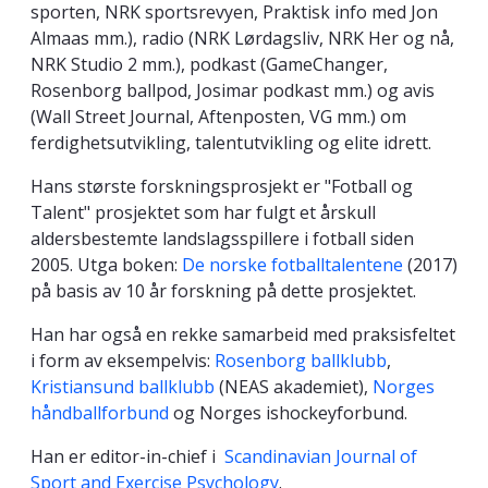
sporten, NRK sportsrevyen, Praktisk info med Jon
Almaas mm.), radio (NRK Lørdagsliv, NRK Her og nå,
NRK Studio 2 mm.), podkast (GameChanger,
Rosenborg ballpod, Josimar podkast mm.) og avis
(Wall Street Journal, Aftenposten, VG mm.) om
ferdighetsutvikling, talentutvikling og elite idrett.
Hans største forskningsprosjekt er "Fotball og
Talent" prosjektet som har fulgt et årskull
aldersbestemte landslagsspillere i fotball siden
2005. Utga boken:
De norske fotballtalentene
(2017)
på basis av 10 år forskning på dette prosjektet.
Han har også en rekke samarbeid med praksisfeltet
i form av eksempelvis:
Rosenborg ballklubb
,
Kristiansund ballklubb
(NEAS akademiet),
Norges
håndballforbund
og Norges ishockeyforbund.
Han er editor-in-chief i
Scandinavian Journal of
Sport and Exercise Psychology
.