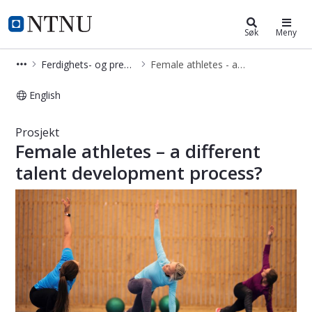
Institutt for sosiologi og statsvite
NTNU Hjemmeside
Søk
Meny
Ferdighets- og prestasjonsutvikling i idrett og skole (SPDSS)
Female athletes - a different talent development process?
English
Female athletes - a different talent
Prosjekt
Female athletes – a different
talent development process?