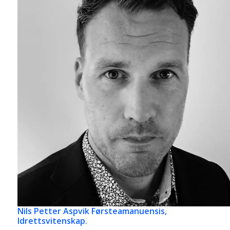
Nils Petter Aspvik
Førsteamanuensis,
Idrettsvitenskap.