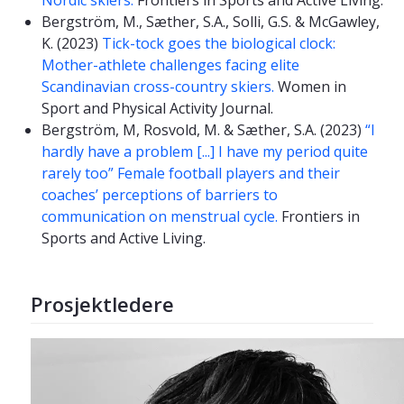
Nordic skiers.
Frontiers in Sports and Active Living.
Bergström, M., Sæther, S.A., Solli, G.S. & McGawley,
K. (2023)
Tick-tock goes the biological clock:
Mother-athlete challenges facing elite
Scandinavian cross-country skiers.
Women in
Sport and Physical Activity Journal.
Bergström, M, Rosvold, M. & Sæther, S.A. (2023)
“I
hardly have a problem [...] I have my period quite
rarely too” Female football players and their
coaches’ perceptions of barriers to
communication on menstrual cycle.
Frontiers in
Sports and Active Living.
Prosjektledere