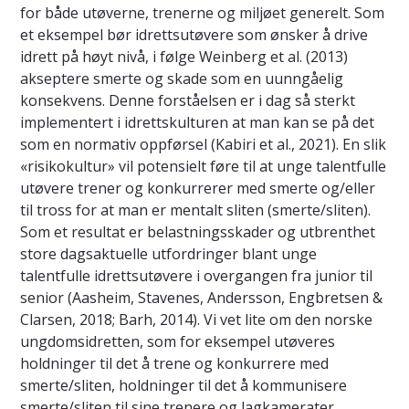
for både utøverne, trenerne og miljøet generelt. Som
et eksempel bør idrettsutøvere som ønsker å drive
idrett på høyt nivå, i følge Weinberg et al. (2013)
akseptere smerte og skade som en uunngåelig
konsekvens. Denne forståelsen er i dag så sterkt
implementert i idrettskulturen at man kan se på det
som en normativ oppførsel (Kabiri et al., 2021). En slik
«risikokultur» vil potensielt føre til at unge talentfulle
utøvere trener og konkurrerer med smerte og/eller
til tross for at man er mentalt sliten (smerte/sliten).
Som et resultat er belastningsskader og utbrenthet
store dagsaktuelle utfordringer blant unge
talentfulle idrettsutøvere i overgangen fra junior til
senior (Aasheim, Stavenes, Andersson, Engbretsen &
Clarsen, 2018; Barh, 2014). Vi vet lite om den norske
ungdomsidretten, som for eksempel utøveres
holdninger til det å trene og konkurrere med
smerte/sliten, holdninger til det å kommunisere
smerte/sliten til sine trenere og lagkamerater,