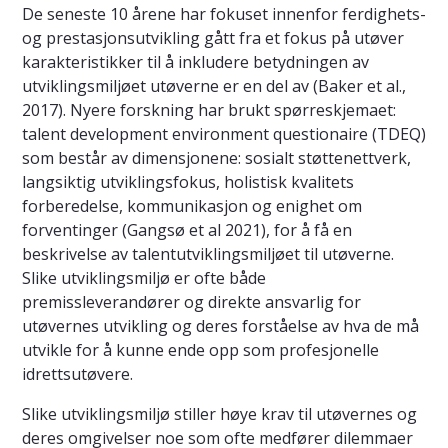
De seneste 10 årene har fokuset innenfor ferdighets-
og prestasjonsutvikling gått fra et fokus på utøver
karakteristikker til å inkludere betydningen av
utviklingsmiljøet utøverne er en del av (Baker et al.,
2017). Nyere forskning har brukt spørreskjemaet:
talent development environment questionaire (TDEQ)
som består av dimensjonene: sosialt støttenettverk,
langsiktig utviklingsfokus, holistisk kvalitets
forberedelse, kommunikasjon og enighet om
forventinger (Gangsø et al 2021), for å få en
beskrivelse av talentutviklingsmiljøet til utøverne.
Slike utviklingsmiljø er ofte både
premissleverandører og direkte ansvarlig for
utøvernes utvikling og deres forståelse av hva de må
utvikle for å kunne ende opp som profesjonelle
idrettsutøvere.
Slike utviklingsmiljø stiller høye krav til utøvernes og
deres omgivelser noe som ofte medfører dilemmaer