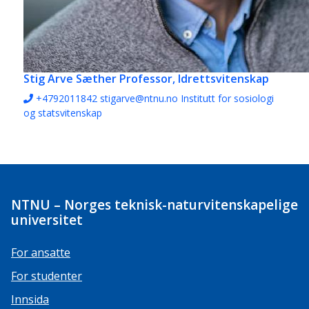
Stig Arve Sæther
Professor, Idrettsvitenskap
+4792011842
stigarve@ntnu.no
Institutt for sosiologi
og statsvitenskap
NTNU – Norges teknisk-naturvitenskapelige
universitet
For ansatte
For studenter
Innsida