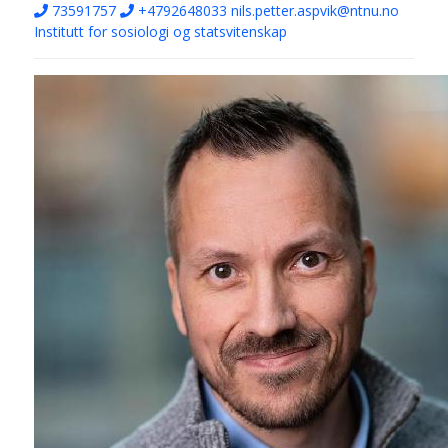
73591757
+4792648033
nils.petter.aspvik@ntnu.no
Institutt for sosiologi og statsvitenskap