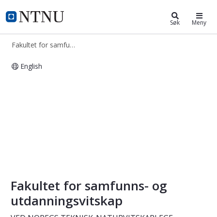
Fakultet for samfunns- og utdanni
NTNU Hjemmeside
Søk
Meny
Fakultet for samfunns- og utdanningsvitenskap
English
Fakultet for samfunns- og utdannin
Fakultet for samfunns- og
utdanningsvitskap