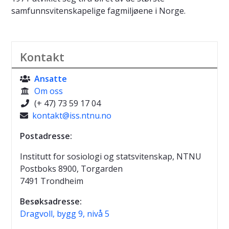
samfunnsvitenskapelige fagmiljøene i Norge.
Kontakt
Ansatte

Om oss

(+ 47) 73 59 17 04

kontakt@iss.ntnu.no

Postadresse:
Institutt for sosiologi og statsvitenskap, NTNU
Postboks 8900, Torgarden
7491 Trondheim
Besøksadresse:
Dragvoll, bygg 9, nivå 5