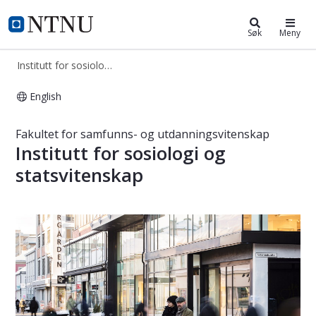
Institutt for sosiologi og statsvite
NTNU Hjemmeside
Søk
Meny
Institutt for sosiologi og statsvitenskap
English
Institutt for sosiologi og statsviten
Fakultet for samfunns- og utdanningsvitenskap
Institutt for sosiologi og
statsvitenskap