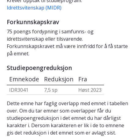
Krever opptak til studieprogram:
Idrettsvitenskap (MIDR)
Forkunnskapskrav
75 poengs fordypning i samfunns- og
idrettsvitenskap eller tilsvarende.
Forkunnskapskravet må være innfridd for å få starte
på emnet.
Studiepoengreduksjon
Emnekode
Reduksjon
Fra
IDR3041
7,5 sp
Høst 2023
Dette emne har faglig overlapp med emnet i tabellen
over. Om du tar emner som overlapper får du
studiepoengreduksjon i det emnet du har dårligst
karakter i. Dersom karakteren er lik i de to emnene
gis det reduksjon i det emnet som er avlagt sist.