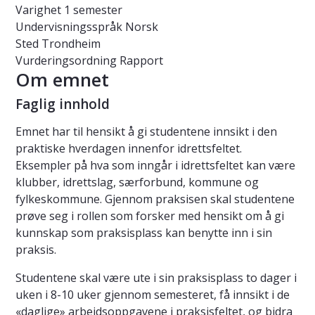
Varighet
1 semester
Undervisningsspråk
Norsk
Sted
Trondheim
Vurderingsordning
Rapport
Om emnet
Faglig innhold
Emnet har til hensikt å gi studentene innsikt i den
praktiske hverdagen innenfor idrettsfeltet.
Eksempler på hva som inngår i idrettsfeltet kan være
klubber, idrettslag, særforbund, kommune og
fylkeskommune. Gjennom praksisen skal studentene
prøve seg i rollen som forsker med hensikt om å gi
kunnskap som praksisplass kan benytte inn i sin
praksis.
Studentene skal være ute i sin praksisplass to dager i
uken i 8-10 uker gjennom semesteret, få innsikt i de
«daglige» arbeidsoppgavene i praksisfeltet, og bidra