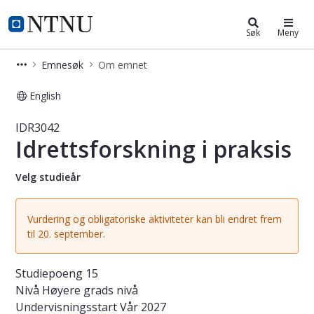
Studier
NTNU Hjemmeside
Søk
Meny
Emnesøk
Om emnet
English
Emne - Idrettsforskning i praksis - 
IDR3042
Idrettsforskning i praksis
Velg studieår
Vurdering og obligatoriske aktiviteter kan bli endret frem
til 20. september.
Studiepoeng
15
Nivå
Høyere grads nivå
Undervisningsstart
Vår 2027