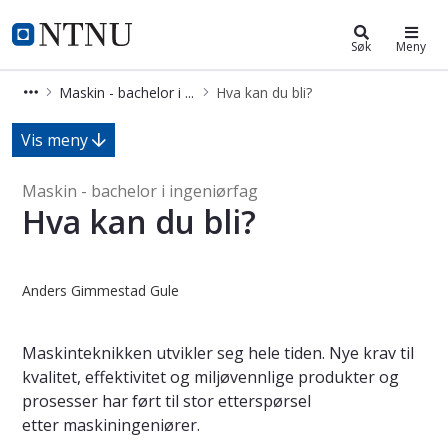
Maskin - bachelor i ingeniørfag
NTNU Hjemmeside
Søk
Meny
Maskin - bachelor i ingeniørfag
Hva kan du bli?
Hva kan du bli? - Maskin - bachelor 
Vis meny
Maskin - bachelor i ingeniørfag
Hva kan du bli?
Anders Gimmestad Gule
Maskinteknikken utvikler seg hele tiden. Nye krav til
kvalitet, effektivitet og miljøvennlige produkter og
prosesser har ført til stor etterspørsel
etter maskiningeniører.