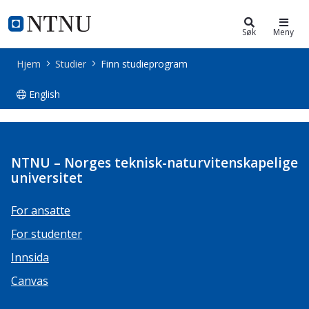
Studier
NTNU Hjemmeside
Søk
Meny
Hjem
Studier
Finn studieprogram
English
Studieprogrammer
NTNU – Norges teknisk-naturvitenskapelige
universitet
For ansatte
For studenter
Innsida
Canvas