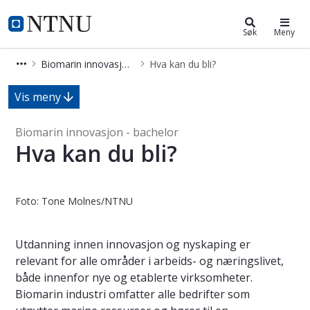
Biomarin innovasjon - bachelor
NTNU Hjemmeside
Søk
Meny
Biomarin innovasjon - bachelor
Hva kan du bli?
Hva kan du bli? - Biomarin innovasjo
Vis meny
Biomarin innovasjon - bachelor
Hva kan du bli?
Foto: Tone Molnes/NTNU
Utdanning innen innovasjon og nyskaping er
relevant for alle områder i arbeids- og næringslivet,
både innenfor nye og etablerte virksomheter.
Biomarin industri omfatter alle bedrifter som