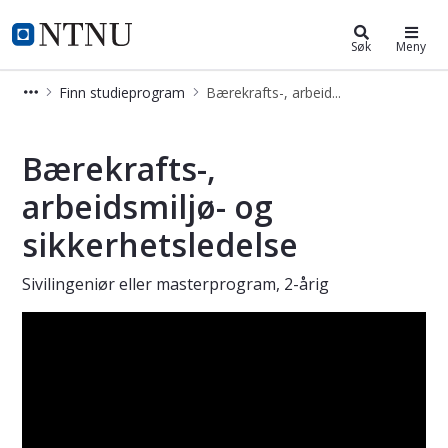
Bærekrafts-, arbeidsmiljø- og sikke
NTNU Hjemmeside
Søk
Meny
Finn studieprogram
Bærekrafts-, arbeidsmiljø- og sikkerhetsledelse - master
Bærekrafts-, arbeidsmiljø- og sikker
Bærekrafts-,
arbeidsmiljø- og
sikkerhetsledelse
Sivilingeniør eller masterprogram, 2-årig