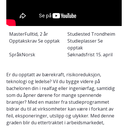
Master
Fulltid, 2 år
Studiested
Trondheim
Opptakskrav
Se opptak
Studieplasser
Se
opptak
Språk
Norsk
Søknadsfrist
15. april
Er du opptatt av bærekraft, risikoreduksjon,
teknologi og ledelse? Vil du bygge videre på
bacheloren din i realfag eller ingeniørfag, samtidig
som du åpner dørene for mange spennende
bransjer? Med en master fra studieprogrammet
bidrar du til at virksomheter kan være i forkant av
feil, eksponeringer, utslipp og ulykker. Med denne
graden blir du ettertraktet i arbeidsmarkedet,