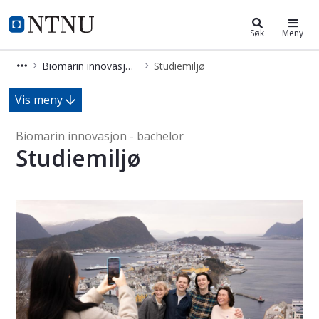
Biomarin innovasjon - bachelor
NTNU Hjemmeside
Søk
Meny
Biomarin innovasjon - bachelor
Studiemiljø
Studiemiljø - Biomarin innovasjon - 
Vis meny
Biomarin innovasjon - bachelor
Studiemiljø