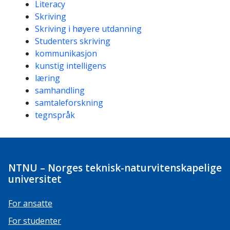
Literacy
Skriving
Skriving i høyere utdanning
Studenters skriving
kommunikasjon
kunstig intelligens
læring
samhandling
samtaleforskning
tegnspråk
NTNU – Norges teknisk-naturvitenskapelige
universitet
For ansatte
For studenter