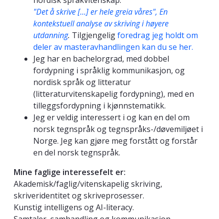
nordisk språkvitenskap:
"Det å skrive [...] er hele greia våres", En
kontekstuell analyse av skriving i høyere
utdanning
.
Tilgjengelig
foredrag jeg holdt om
deler av masteravhandlingen kan du se her.
Jeg har en bachelorgrad, med dobbel
fordypning i språklig kommunikasjon, og
nordisk språk og litteratur
(litteraturvitenskapelig fordypning), med en
tilleggsfordypning i kjønnstematikk.
Jeg er veldig interessert i og kan en del om
norsk tegnspråk og tegnspråks-/døvemiljøet i
Norge. Jeg kan gjøre meg forstått og forstår
en del norsk tegnspråk.
Mine faglige interessefelt er:
Akademisk/faglig/vitenskapelig skriving,
skriveridentitet og skriveprosesser.
Kunstig intelligens og AI-literacy.