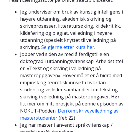
Team Læringsstøtte på Universitetsbiblioteket.
Jeg underviser om bruk av kunstig intelligens i
høyere utdanning, akademisk skriving og
skriveprosesser, litteratursøking, kildekritikk,
kildeføring og plagiat, veiledning i høyere
utdanning (spesielt knyttet til veiledning på
skriving).
Se gjerne etter kurs her
.
Jobber ved siden av med å ferdigstille en
doktograd i utdanningsvitenskap. Arbeidstittel
er: «Tekst og skriving i veiledning på
masteroppgaven». Hovedmålet er å bidra med
empirisk og teoretisk innsikt i hvordan
student og veileder samhandler om tekst og
skriving i veiledning på masteroppgaver. Hør
litt mer om mitt prosjekt på denne episoden av
NOKUT-Podden:
Den om skriveveiledning av
masterstudenter
(feb.22)
Jeg har master i anvendt språkvitenskap /