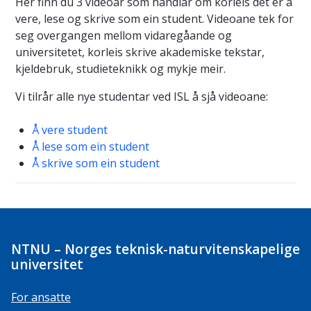
Her finn du 3 videoar som handlar om korleis det er å
vere, lese og skrive som ein student. Videoane tek for
seg overgangen mellom vidaregåande og
universitetet, korleis skrive akademiske tekstar,
kjeldebruk, studieteknikk og mykje meir.
Vi tilrår alle nye studentar ved ISL å sjå videoane:
Å vere student
Å lese som ein student
Å skrive som ein student
NTNU – Norges teknisk-naturvitenskapelige
universitet
For ansatte