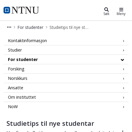
Institutt for språk og litteratur
NTNU Hjemmeside
Søk
Meny
For studenter
Studietips til nye studentar
Studietips til nye studentar
Kontaktinformasjon
Studier
For studenter
Forsking
Norskkurs
Ansatte
Om instituttet
NoW
Studietips til nye studentar