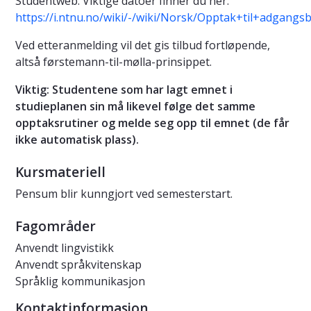
Studentweb. Viktige datoer finner du her:
https://i.ntnu.no/wiki/-/wiki/Norsk/Opptak+til+adgan
Ved etteranmelding vil det gis tilbud fortløpende,
altså førstemann-til-mølla-prinsippet.
Viktig: Studentene som har lagt emnet i
studieplanen sin må likevel følge det samme
opptaksrutiner og melde seg opp til emnet (de får
ikke automatisk plass).
Kursmateriell
Pensum blir kunngjort ved semesterstart.
Fagområder
Anvendt lingvistikk
Anvendt språkvitenskap
Språklig kommunikasjon
Kontaktinformasjon