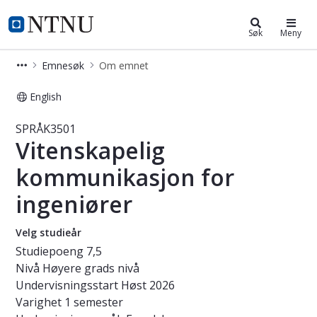
Studier
NTNU Hjemmeside
Søk
Meny
Emnesøk
Om emnet
English
Emne - Vitenskapelig kommunikasjon
SPRÅK3501
Vitenskapelig
kommunikasjon for
ingeniører
Velg studieår
Studiepoeng
7,5
Nivå
Høyere grads nivå
Undervisningsstart
Høst 2026
Varighet
1 semester