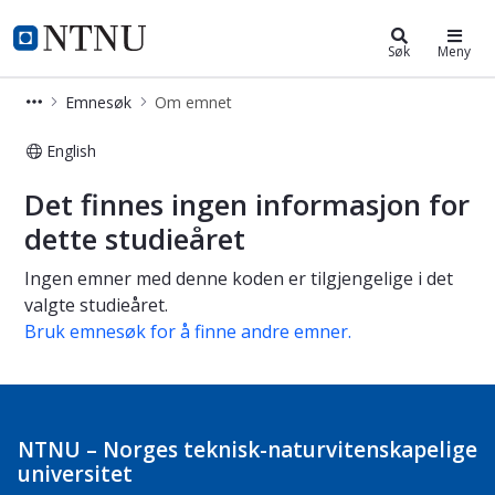
Studier
NTNU Hjemmeside
Søk
Meny
Emnesøk
Om emnet
English
Om emnet
Det finnes ingen informasjon for
dette studieåret
Ingen emner med denne koden er tilgjengelige i det
valgte studieåret.
Bruk emnesøk for å finne andre emner.
NTNU – Norges teknisk-naturvitenskapelige
universitet