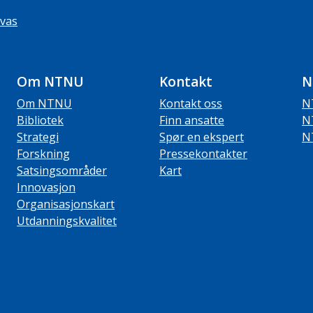
vas
Om NTNU
Kontakt
N
Om NTNU
Kontakt oss
N
Bibliotek
Finn ansatte
N
Strategi
Spør en ekspert
N
Forskning
Pressekontakter
Satsingsområder
Kart
Innovasjon
Organisasjonskart
Utdanningskvalitet
ube