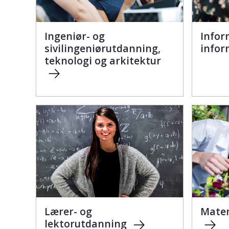
Ingeniør- og
Infor
sivilingeniørutdanning,
infor
teknologi og arkitektur
Lærer- og
Matem
lektorutdanning