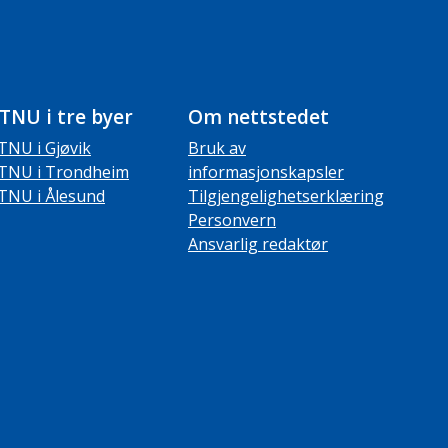
TNU i tre byer
Om nettstedet
TNU i Gjøvik
Bruk av
TNU i Trondheim
informasjonskapsler
TNU i Ålesund
Tilgjengelighetserklæring
Personvern
Ansvarlig redaktør