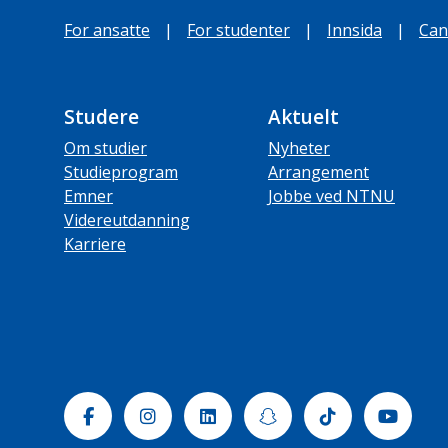
For ansatte
|
For studenter
|
Innsida
|
Can
Studere
Aktuelt
Om studier
Nyheter
Studieprogram
Arrangement
Emner
Jobbe ved NTNU
Videreutdanning
Karriere
Facebook
Instagram
Linkedin
Snapchat
Tiktok
Yout