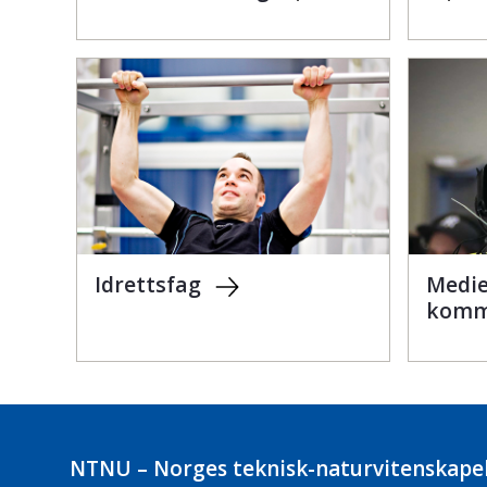
Idrettsfag
Medie
komm
NTNU – Norges teknisk-naturvitenskapel