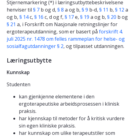
Stjernemarkering (*) i læringsutbyttebeskrivelsene
henviser til
§ 7
b og d,
§ 8
a og b,
§ 9
b-d,
§ 11
b,
§ 12
a
og b,
§ 14
c,
§ 16
c, d og f,
§ 17
e,
§ 19
a og b,
§ 20
b og
§ 21
a, i Forskrift om Nasjonale retningslinjer for
ergoterapeutdanning, som er basert på
forskrift 4.
juli 2025 nr. 1478 om felles rammeplan for helse- og
sosialfagutdanninger § 2
, og tilpasset utdanningen.
Læringsutbytte
Kunnskap
Studenten
kan gjenkjenne elementene i den
ergoterapeutiske arbeidsprosessen i klinisk
praksis.
har kjennskap til metoder for å kritisk vurdere
sin egen kliniske praksis.
har kunnskap om ulike terapeutstiler som