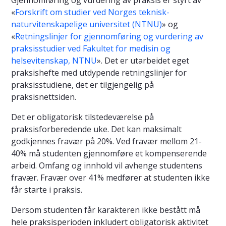
Gjennomføring og vurdering av praksis er styrt av
«
Forskrift om studier ved Norges teknisk-
naturvitenskapelige universitet (NTNU)
» og
«
Retningslinjer for gjennomføring og vurdering av
praksisstudier ved Fakultet for medisin og
helsevitenskap, NTNU
». Det er utarbeidet eget
praksishefte med utdypende retningslinjer for
praksisstudiene, det er tilgjengelig på
praksisnettsiden.
Det er obligatorisk tilstedeværelse på
praksisforberedende uke. Det kan maksimalt
godkjennes fravær på 20%. Ved fravær mellom 21-
40% må studenten gjennomføre et kompenserende
arbeid. Omfang og innhold vil avhenge studentens
fravær. Fravær over 41% medfører at studenten ikke
får starte i praksis.
Dersom studenten får karakteren ikke bestått må
hele praksisperioden inkludert obligatorisk aktivitet