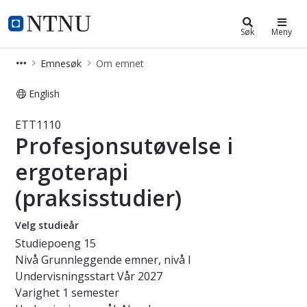
Studier
NTNU Hjemmeside
Søk
Meny
Emnesøk
Om emnet
English
Emne - Profesjonsutøvelse i ergotera
ETT1110
Profesjonsutøvelse i
ergoterapi
(praksisstudier)
Velg studieår
Studiepoeng
15
Nivå
Grunnleggende emner, nivå I
Undervisningsstart
Vår 2027
Varighet
1 semester