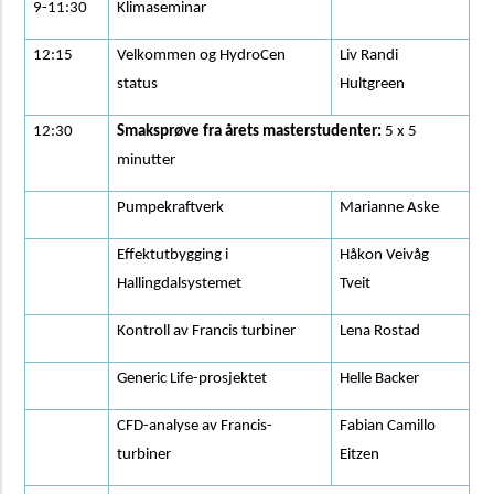
9-11:30
Klimaseminar
Fagutvalgsmøter
2021
12:15
Velkommen og HydroCen
Liv Randi
status
Hultgreen
Partnere
Arrangementer
12:30
Smaksprøve fra årets masterstudenter:
5 x 5
Målsetting
minutter
og
strategi
Pumpekraftverk
Marianne Aske
Effektutbygging i
Håkon Veivåg
Hallingdalsystemet
Tveit
Kontroll av Francis turbiner
Lena Rostad
Generic Life-prosjektet
Helle Backer
CFD-analyse av Francis-
Fabian Camillo
turbiner
Eitzen