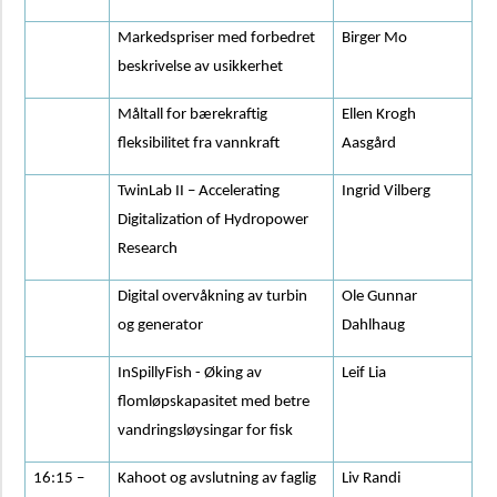
Markedspriser med forbedret
Birger Mo
beskrivelse av usikkerhet
Måltall for bærekraftig
Ellen Krogh
fleksibilitet fra vannkraft
Aasgård
TwinLab II – Accelerating
Ingrid Vilberg
Digitalization of Hydropower
Research
Digital overvåkning av turbin
Ole Gunnar
og generator
Dahlhaug
InSpillyFish - Øking av
Leif Lia
flomløpskapasitet med betre
vandringsløysingar for fisk
16:15 –
Kahoot og avslutning av faglig
Liv Randi