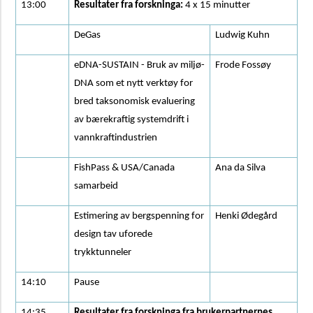
13:00
Resultater fra forskninga:
4 x 15 minutter
DeGas
Ludwig Kuhn
eDNA-SUSTAIN - Bruk av miljø-
Frode Fossøy
DNA som et nytt verktøy for
bred taksonomisk evaluering
av bærekraftig systemdrift i
vannkraftindustrien
FishPass & USA/Canada
Ana da Silva
samarbeid
Estimering av bergspenning for
Henki Ødegård
design tav uforede
trykktunneler
14:10
Pause
14:35
Resultater fra forskninga fra brukerpartnernes