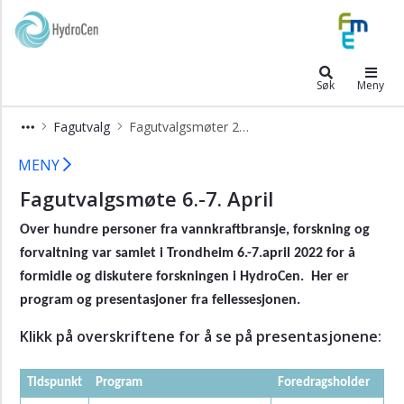
×
HydroCen
Fakta
Søk
Meny
om
HydroCen
Fagutvalg
Fagutvalgsmøter 2022
Organisering
Fagutvalgsmøter 2022
MENY
Styret
Fagutvalg
Fagutvalgsmøte 6.-7. April
Fagutvalgsmøter
Over hundre personer fra vannkraftbransje, forskning og
2024
forvaltning var samlet i Trondheim 6.-7.april 2022 for å
Fagutvalgsmøter
formidle og diskutere forskningen i HydroCen. Her er
2023
program og presentasjoner fra fellessesjonen.
Fagutvalgsmøter
Klikk på overskriftene for å se på presentasjonene:
2022
Klimaseminar
Tidspunkt
Program
Foredragsholder
2022