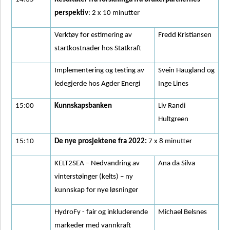
perspektiv
: 2 x 10 minutter
Verktøy for estimering av
Fredd Kristiansen
startkostnader hos Statkraft
Implementering og testing av
Svein Haugland og
ledegjerde hos Agder Energi
Inge Lines
15:00
Kunnskapsbanken
Liv Randi
Hultgreen
15:10
De nye prosjektene fra 2022:
7 x 8 minutter
KELT2SEA – Nedvandring av
Ana da Silva
vinterstøinger (kelts) – ny
kunnskap for nye løsninger
HydroFy - fair og inkluderende
Michael Belsnes
markeder med vannkraft