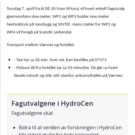
Torsdag 7. april fra kl 08.30 fram til lunsj vil hvert enkelt fagutvalg
gjennomføre sine møter. WP1 og WP3 holder sine møter
henholdsvis på Vassbygg og SINTEF, mens møter for WP2 og
WP4 vil foregå på Scandic Lerkendal.
Transport mellom Værnes og hotellet:
- Taxi tar ca 30 min. hver vei. Kan bestilles på 07373
- Flybuss til/fra hotellet tar ca 50 minutter. De går ca hvert
tiende minutt og står rett utenfor ankomsthallen på Værnes.
Fagutvalgene i HydroCen
Fagutvalgene skal:
Bidra til at verdien av forskningen i HydroCen
blir størst mulig for hele konsortiet.