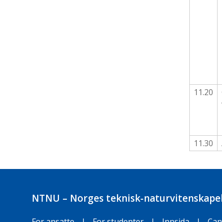
11.20
11.30
NTNU – Norges teknisk-naturvitenskapel
For ansatte
|
For studenter
|
Innsida
|
Can