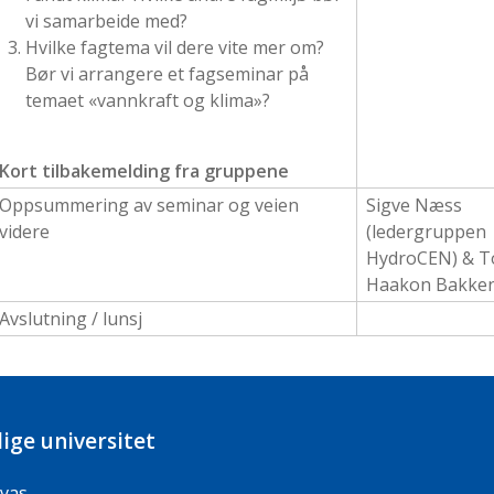
vi samarbeide med?
Hvilke fagtema vil dere vite mer om?
Bør vi arrangere et fagseminar på
temaet «vannkraft og klima»?
Kort tilbakemelding fra gruppene
Oppsummering av seminar og veien
Sigve Næss
videre
(ledergruppen
HydroCEN) &
T
Haakon Bakke
Avslutning / lunsj
ige universitet
vas