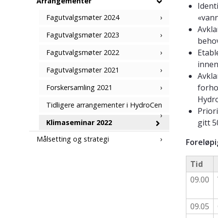
Arrangementer
Ident
«vann
Fagutvalgsmøter 2024
Avkla
Fagutvalgsmøter 2023
behov
Etabl
Fagutvalgsmøter 2022
innen
Fagutvalgsmøter 2021
Avkla
forho
Forskersamling 2021
Hydr
Tidligere arrangementer i HydroCen
Prior
gitt 5
Klimaseminar 2022
Målsetting og strategi
Foreløpi
Tid
09.00
09.05