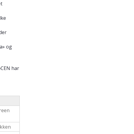
et
lke
der
ma» og
roCEN har
green
akken