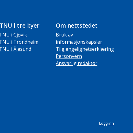
TNU i tre byer
Om nettstedet
TNU i Gjøvik
Bruk av
TNU i Trondheim
informasjonskapsler
TNU i Ålesund
Tilgjengelighetserklæring
Personvern
Ansvarlig redaktør
Logg inn