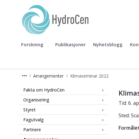
HydroCen
Forskning
Publikasjoner
Nyhetsblogg
Kon
Arrangementer
Klimaseminar 2022
Klimaseminar 2022
Fakta om HydroCen
Klima
Organisering
Tid: 6. ap
Styret
Sted: Sc
Fagutvalg
Formåle
Partnere