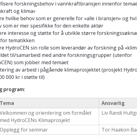
ifisere forskningsbehov i vannkraftbransjen innenfor tema
kraft og klima»
re hvilke behov som er generelle for «alle i bransjen» og hvi
 som er mer spesifikke for den enkelte aktør
ere interesse og støtte for å utvikle større forskningssøkna
for tematikken
re HydroCEN sin rolle som leverandør av forskning på «kli
ldet til/samarbeid med andre forskningsgrupper (utenfor
oCEN) som jobber med temaet
itering av arbeid i pågående klimaprosjektet (prosjekt Hyd
00 000 kr i støtte til)
g program:
Tema
Ansvarlig
Velkommen og orientering om formålet
Liv Randi Hult
med HydroCENs Klimaprosjekt
Opplegg for seminar
Tor Haakon B