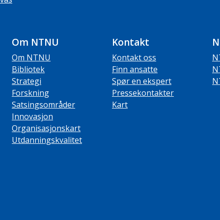
Om NTNU
Kontakt
N
Om NTNU
Kontakt oss
N
Bibliotek
Finn ansatte
N
Strategi
Spør en ekspert
N
Forskning
Pressekontakter
Satsingsområder
Kart
Innovasjon
Organisasjonskart
Utdanningskvalitet