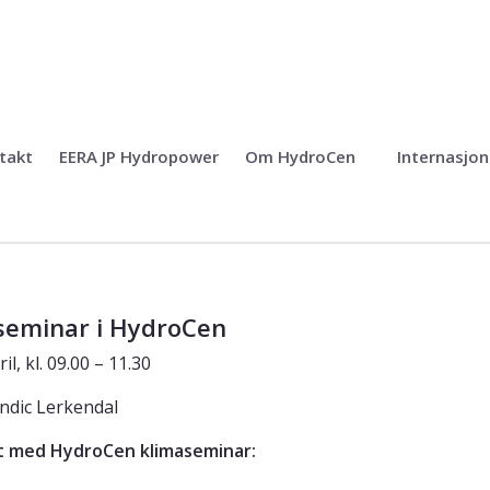
takt
EERA JP Hydropower
Om HydroCen
Internasjon
seminar i HydroCen
ril, kl. 09.00 – 11.30
andic Lerkendal
t med HydroCen klimaseminar: