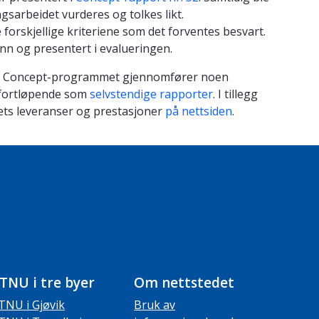
ngsarbeidet vurderes og tolkes likt.
forskjellige kriteriene som det forventes besvart.
nn og presentert i evalueringen.
ig at Concept-programmet gjennomfører noen
s fortløpende som
selvstendige rapporter
. I tillegg
ktets leveranser og prestasjoner
på nettsiden
.
TNU i tre byer
Om nettstedet
TNU i Gjøvik
Bruk av