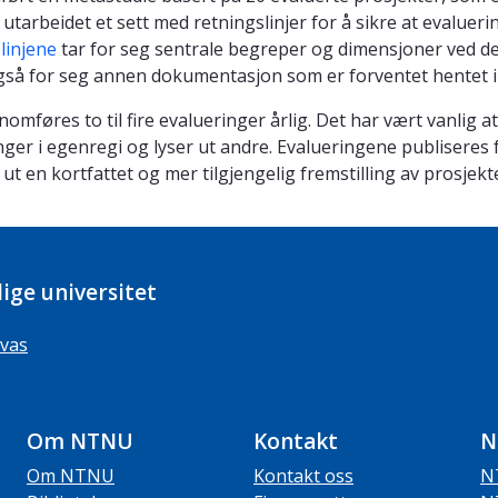
utarbeidet et sett med retningslinjer for å sikre at evalueri
linjene
tar for seg sentrale begreper og dimensjoner ved de 
gså for seg annen dokumentasjon som er forventet hentet i
nomføres to til fire evalueringer årlig. Det har vært vanl
nger i egenregi og lyser ut andre. Evalueringene publisere
i ut en kortfattet og mer tilgjengelig fremstilling av prosje
ige universitet
vas
Om NTNU
Kontakt
N
Om NTNU
Kontakt oss
N