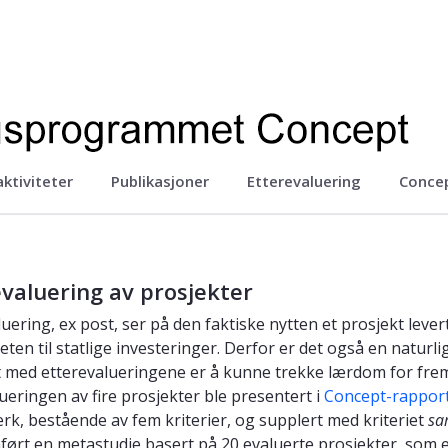
ktiviteter
Publikasjoner
Etterevaluering
Conce
ept
valuering av prosjekter
uering, ex post, ser på den faktiske nytten et prosjekt lever
teten til statlige investeringer. Derfor er det også en natur
 med etterevalueringene er å kunne trekke lærdom for fremt
lueringen av fire prosjekter ble presentert i
Concept-rapport
k, bestående av fem kriterier, og supplert med kriteriet
sa
ørt en metastudie basert på 20 evaluerte prosjekter, som e