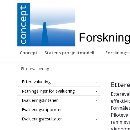
Concept
Concept
Statens prosjektmodell
Forskningsa
Etterevaluering
Etterevaluering av prosjekter - Conc
Etterevaluering
Ettere
Retningslinjer for evaluering
Ettereval
Evalueringskriterier
effektivi
Formålet
Evalueringsrapporter
Piloteva
Evalueringsresultater
rammever
gjennomf