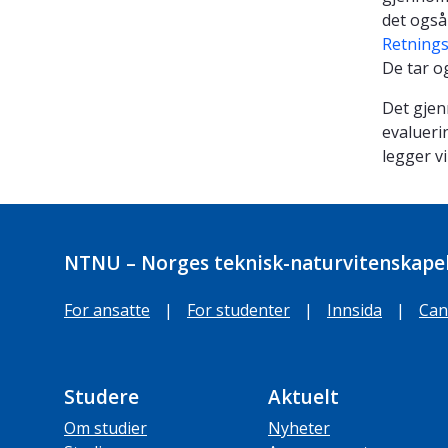
det også 
Retnings
De tar o
Det gjen
evalueri
legger v
NTNU – Norges teknisk-naturvitenskapel
For ansatte
|
For studenter
|
Innsida
|
Can
Studere
Aktuelt
Om studier
Nyheter