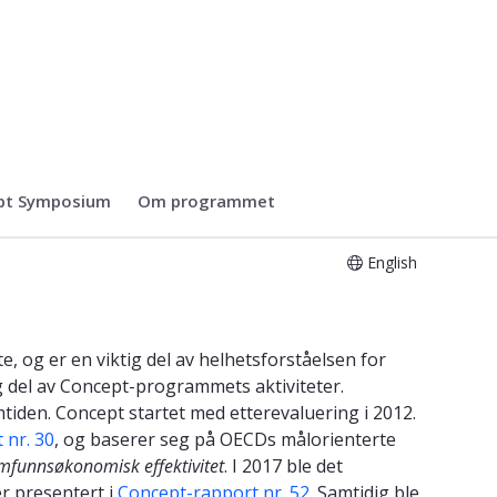
pt Symposium
Om programmet
English
te, og er en viktig del av helhetsforståelsen for
lig del av Concept-programmets aktiviteter.
iden. Concept startet med etterevaluering i 2012.
 nr. 30
, og baserer seg på OECDs målorienterte
mfunnsøkonomisk effektivitet
. I 2017 ble det
r presentert i
Concept-rapport nr. 52
. Samtidig ble