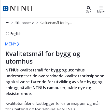
×
Campussamling
NTNU Hjemmeside
Søk
Meny
Nyheter
Slik jobber vi
Kvalitetsmål for bygg og utomhus
og
aktuelt
English
Organisering
Kvalitetsmål for bygg og utomhus -
MENY
Prosjekter
Kvalitetsmål for bygg og
Slik
jobber
utomhus
vi
NTNUs kvalitetsmål for bygg og utomhus
Involvering
understøtter de overordnede kvalitetsprinsippene
Kvalitetsprinsipper
og skal være førende for utvikling av våre bygg og
anlegg på alle NTNUs campuser, både nye og
Kvalitetsmål
eksisterende.
for
bygg
Kvalitetsmålene fastlegger felles prinsipper og mål
og
for utvikling og forvaltning av NTNUs
utomhus