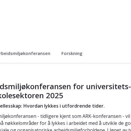
rbeidsmiljøkonferansen
Forskning
itets- og høyskolesektoren 2025
dsmiljøkonferansen for universitets
kolesektoren 2025
fellesskap: Hvordan lykkes i utfordrende tider.
iljøkonferansen - tidligere kjent som ARK-konferansen - vil i
å nøkkelområder for å lykkes i arbeidet med å utvikle de g
iale og organisatoriske arbeidsmiljøforholdene. I løpet av 