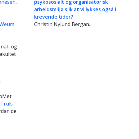
nnesen
,
psykososialt og organisatorisk
arbeidsmiljø slik at vi lykkes også i
krevende tider?
t Weum
Christin Nylund Bergan.
onal- og
Fakultet
m
loMet
.
Truls
rdan de