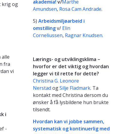
akademia!
v/
Marthe
 krig og
Amundsen
,
Rosa Cam Andrade
.
5)
Arbeidsmiljøarbeid i
omstilling
v/
Elin
Corneliussen
,
Ragnar Knudsen
.
 alle
Lærings- og utviklingsklima –
n fra
hvorfor er det viktig og hvordan
dan vi
legger vi til rette for dette?
Christina G. Leonore
Nerstad
og
Silje Fladmark
. Ta
kontakt med Christina dersom du
ønsker å få lysbildene hun brukte
tilsendt.
k i
Hvordan kan vi jobbe sammen,
ef -
systematisk og kontinuerlig med