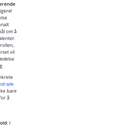
derende
igere!
else
onalt
mål om å
lenter.
rollen,
set vil
ledelse
g.
onkrete
ndrade
kke bare
for å
fold:
I