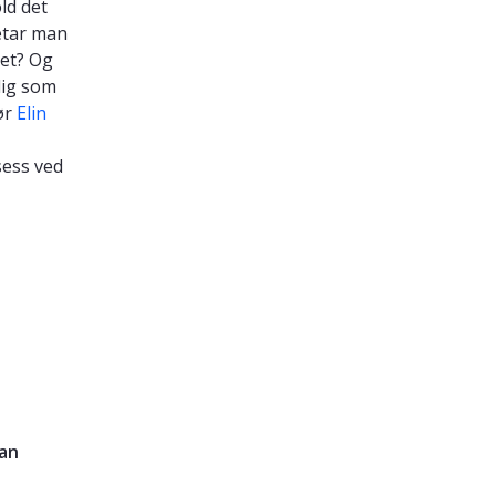
ld det
etar man
het? Og
dig som
ør
Elin
sess ved
dan