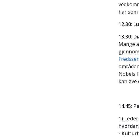
vedkomme
har som 
12.30: L
13.30: D
Mange av
gjennom 
Fredssen
områder 
Nobels f
kan øve 
14.45: P
1) Leder
hvordan 
- Kultur