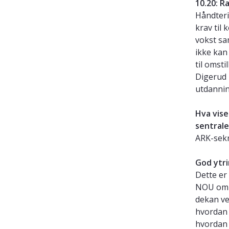
10.20:
Ra
Håndteri
krav til
vokst sa
ikke kan
til omsti
Digerud 
utdannin
Hva vise
sentrale
ARK-sek
God ytri
Dette er
NOU om y
dekan ve
hvordan h
hvordan 