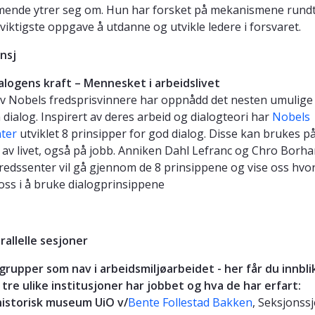
nde ytrer seg om. Hun har forsket på mekanismene rundt
viktigste oppgave å utdanne og utvikle ledere i forsvaret.
unsj
ialogens kraft – Mennesket i arbeidslivet
 Nobels fredsprisvinnere har oppnådd det nesten umulige
dialog. Inspirert av deres arbeid og dialogteori har
Nobels
ter
utviklet 8 prinsipper for god dialog. Disse kan brukes på
av livet, også på jobb. Anniken Dahl Lefranc og Chro Borha
redssenter vil gå gjennom de 8 prinsippene og vise oss hvor
oss i å bruke dialogprinsippene
arallelle sesjoner
grupper som nav i arbeidsmiljøarbeidet - her får du innblik
tre ulike institusjoner har jobbet og hva de har erfart:
historisk museum UiO v/
Bente Follestad Bakken
, Seksjonssj