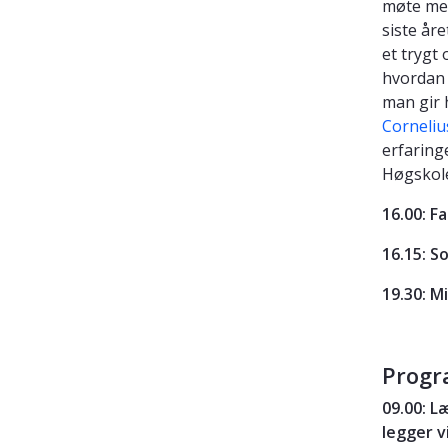
møte med
siste år
et trygt
hvordan 
man gir 
Corneliu
erfaring
Høgskole
16.00: F
16.15: S
19.30: 
Progr
09.00:
Læ
legger v