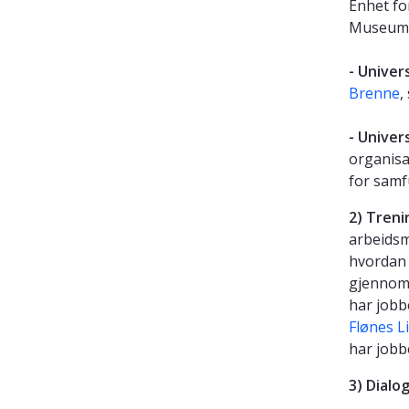
Enhet f
Museumsd
- Univer
Brenne
,
- Univer
organisa
for samf
2) Treni
arbeidsm
hvordan 
gjennomf
har jobb
Flønes L
har jobb
3) Dialo