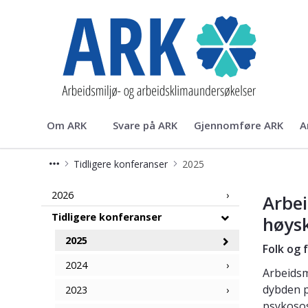
ARK
Om ARK
Svare på ARK
Gjennomføre ARK
A
Tidligere konferanser
2025
Arbeidsmiljøkonferansen for univers
2026
Arbei
Tidligere konferanser
høys
2025
Folk og 
2024
Arbeidsm
dybden p
2023
psykosos