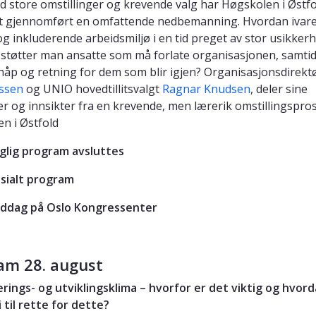
 store omstillinger og krevende valg har Høgskolen i Østfo
et gjennomført en omfattende nedbemanning. Hvordan ivar
 og inkluderende arbeidsmiljø i en tid preget av stor usikker
støtter man ansatte som må forlate organisasjonen, samti
håp og retning for dem som blir igjen? Organisasjonsdirekt
ssen
og UNIO hovedtillitsvalgt
Ragnar Knudsen
, deler sine
er og innsikter fra en krevende, men lærerik omstillingspro
n i Østfold
aglig program avsluttes
osialt program
Middag på Oslo Kongressenter
am 28. august
rings- og utviklingsklima – hvorfor er det viktig og hvor
i til rette for dette?