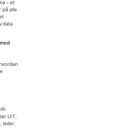
ma – et
 på alle
et
v data
 med
s hvordan
re
 HR-
tør UiT,
,
leder