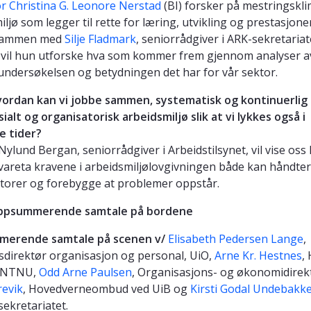
r Christina G. Leonore Nerstad
(BI) forsker på mestringskli
ljø som legger til rette for læring, utvikling og prestasjoner
 Sammen med
Silje Fladmark
, seniorrådgiver i ARK-sekretariat
vil hun utforske hva som kommer frem gjennom analyser a
undersøkelsen og betydningen det har for vår sektor.
ordan kan vi jobbe sammen, systematisk og kontinuerlig
ialt og organisatorisk arbeidsmiljø slik at vi lykkes også i
e tider?
 Nylund Bergan, seniorrådgiver i Arbeidstilsynet, vil vise os
 ivareta kravene i arbeidsmiljølovgivningen både kan håndte
ktorer og forebygge at problemer oppstår.
Oppsummerende samtale på bordene
erende samtale på scenen v/
Elisabeth Pedersen Lange
,
sdirektør organisasjon og personal, UiO,
Arne Kr. Hestnes
,
r NTNU,
Odd Arne Paulsen
, Organisasjons- og økonomidirek
revik
, Hovedverneombud ved UiB og
Kirsti Godal Undebakke
sekretariatet.