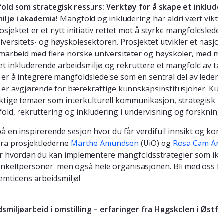
old som strategisk ressurs: Verktøy for å skape et inklu
iljø i akademia!
Mangfold og inkludering har aldri vært vikt
sjektet er et nytt initiativ rettet mot å styrke mangfoldsled
iversitets- og høyskolesektoren. Prosjektet utvikler et nasj
amarbeid med flere norske universiteter og høyskoler, med 
t inkluderende arbeidsmiljø og rekruttere et mangfold av ta
 er å integrere mangfoldsledelse som en sentral del av leder
er avgjørende for bærekraftige kunnskapsinstitusjoner. Kur
iktige temaer som interkulturell kommunikasjon, strategisk 
old, rekruttering og inkludering i undervisning og forsknin
på en inspirerende sesjon hvor du får verdifull innsikt og k
fra prosjektlederne
Marthe Amundsen
(UiO) og
Rosa Cam A
ær hvordan du kan implementere mangfoldsstrategier som i
enkeltpersoner, men også hele organisasjonen. Bli med oss 
emtidens arbeidsmiljø!
dsmiljøarbeid i omstilling – erfaringer fra Høgskolen i Øst