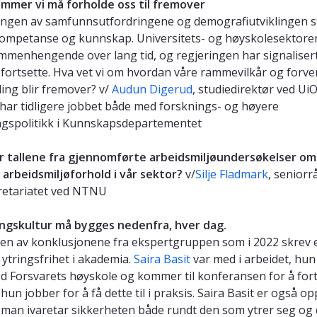
mmer vi må forholde oss til fremover
ngen av samfunnsutfordringene og demografiutviklingen st
 kompetanse og kunnskap. Universitets- og høyskolesektore
mmenhengende over lang tid, og regjeringen har signalisert
 fortsette. Hva vet vi om hvordan våre rammevilkår og forv
lling blir fremover? v/
Audun Digerud
, studiedirektør ved UiO
har tidligere jobbet både med forsknings- og høyere
gspolitikk i Kunnskapsdepartementet
r tallene fra gjennomførte arbeidsmiljøundersøkelser om
 arbeidsmiljøforhold i vår sektor?
v/
Silje Fladmark
, seniorr
retariatet ved NTNU
ngskultur må bygges nedenfra, hver dag.
 en av konklusjonene fra ekspertgruppen som i 2022 skrev
tringsfrihet i akademia.
Saira Basit
var med i arbeidet, hun
d Forsvarets høyskole og kommer til konferansen for å for
un jobber for å få dette til i praksis. Saira Basit er også op
man ivaretar sikkerheten både rundt den som ytrer seg og 