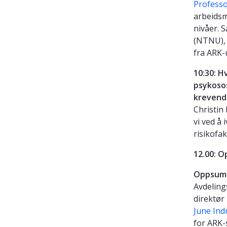
Professo
arbeidsmi
nivåer.
(NTNU), 
fra ARK-
10:30:
Hv
psykosos
krevend
Christin
vi ved å
risikofa
12.00: 
Oppsumm
Avdeling
direktø
June Ind
for ARK-