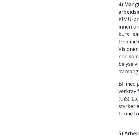
4)
Mangf
arbeidsm
KIMU-pro
innen un
kurs i s
fremme e
Visjonen
noe som 
belyse v
av mangf
Bli med 
verktøy 
(UiS). L
styrker 
forme fr
5) Arbei