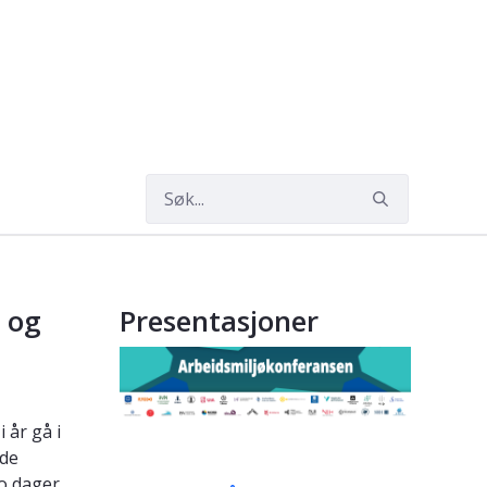
- og
Presentasjoner
 år gå i
ode
to dager