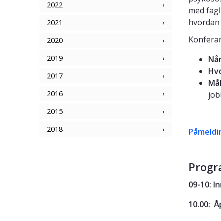
2022
med fagl
hvordan 
2021
Konferan
2020
2019
Nå
Hv
2017
Må
2016
job
2015
2018
Påmeldi
Progr
09-10: I
10.00: 