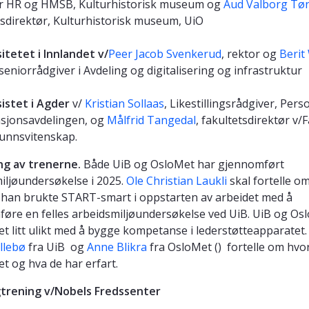
or HR og HMSB, Kulturhistorisk museum og
Aud Valborg Tø
irektør, Kulturhistorisk museum, UiO
sitetet i Innlandet v/
Peer Jacob Svenkerud
, rektor og
Beri
 seniorrådgiver i Avdeling og digitalisering og infrastruktur
sistet i Agder
v/
Kristian Sollaas
, Likestillingsrådgiver, Pers
sjonsavdelingen, og
Målfrid Tangedal
, fakultetsdirektør v/
unnsvitenskap.
ng av trenerne.
Både UiB og OsloMet har gjennomført
iljøundersøkelse i 2025.
Ole Christian Laukli
skal fortelle o
han brukte START-smart i oppstarten av arbeidet med å
øre en felles arbeidsmiljøundersøkelse ved UiB. UiB og Os
et litt ulikt med å bygge kompetanse i lederstøtteapparatet
illebø
fra UiB og
Anne Blikra
fra OsloMet () fortelle om hvo
et og hva de har erfart.
gtrening v/Nobels Fredssenter