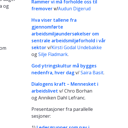
Rammer vi må forholde oss til
ia og
fremover
v/
Audun Digerud
Hva viser tallene fra
gjennomførte
arbeidsmiljøundersøkelser om
sentrale arbeidsmiljøforhold i vår
sektor
v/
Kirsti Godal Undebakke
som
og
Silje Fladmark
.
God ytringskultur må bygges
nedenfra, hver dag
v/
Saira Basit
.
Dialogens kraft – Mennesket i
arbeidslivet
v/ Chro Borhan
og Anniken Dahl Lefranc.
Presentasjoner fra parallelle
sesjoner:
1)
Ledergrupper som nav i