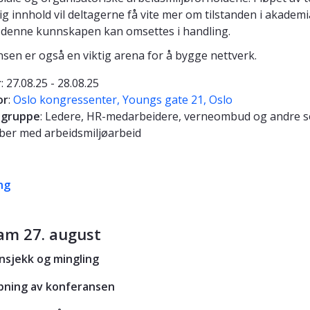
ig innhold vil deltagerne få vite mer om tilstanden i akadem
denne kunnskapen kan omsettes i handling.
sen er også en viktig arena for å bygge nettverk.
r
: 27.08.25 - 28.08.25
or
:
Oslo kongressenter, Youngs gate 21, Oslo
lgruppe
: Ledere, HR-medarbeidere, verneombud og andre 
ber med arbeidsmiljøarbeid
ng
am 27. august
nnsjekk og mingling
Åpning av konferansen