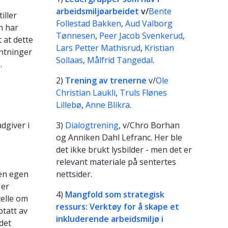
arbeidsmiljøarbeidet
v/
Bente
iller
Follestad Bakken
,
Aud Valborg
n har
Tønnesen
,
Peer Jacob Svenkerud
,
 at dette
Lars Petter Mathisrud
,
Kristian
entninger
Sollaas
,
Målfrid Tangedal
.
.
2)
Trening av trenerne
v/
Ole
Christian Laukli
,
Truls Flønes
Lillebø
,
Anne Blikra
.
ådgiver i
3)
Dialogtrening
, v/Chro Borhan
og Anniken Dahl Lefranc. Her ble
det ikke brukt lysbilder - men det er
relevant materiale på sentertes
 en egen
nettsider.
 er
4)
Mangfold som strategisk
telle om
ressurs: Verktøy for å skape et
ptatt av
inkluderende arbeidsmiljø i
det