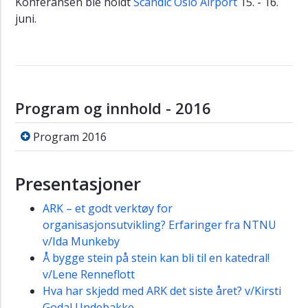
Konferansen ble holdt
Scandic Oslo Airport
15. - 16.
2016
juni.
2015
2018
Program og innhold - 2016
Program 2016
Program 2016
Presentasjoner
ARK – et godt verktøy for
organisasjonsutvikling? Erfaringer fra NTNU
v/Ida Munkeby
Å bygge stein på stein kan bli til en katedral!
v/Lene Renneflott
Hva har skjedd med ARK det siste året? v/Kirsti
Godal Undebakke