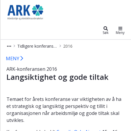
×
ARK
2026
Tidligere
Søk
Meny
konferanser
Tidligere konferanser
2016
2025
ARK-konferansen 2016 - Arbeidsmilj
MENY
2024
ARK-konferansen 2016
2023
Langsiktighet og gode tiltak
2022
2021
Temaet for årets konferanse var viktigheten av å ha
2020
et strategisk og langsiktig perspektiv og tillit i
2019
organisasjonen når arbeidsmiljø og gode tiltak skal
utvikles.
2017